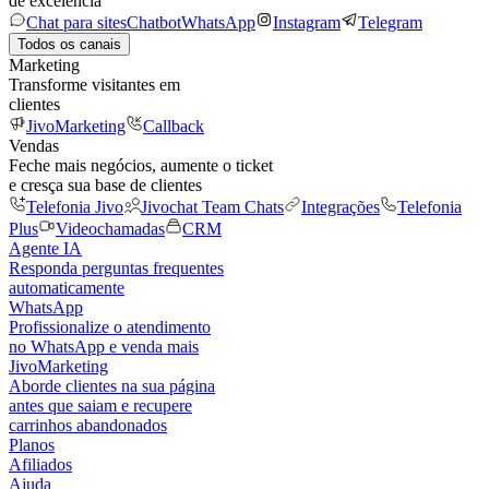
de excelência
Chat para sites
Chatbot
WhatsApp
Instagram
Telegram
Todos os canais
Marketing
Transforme visitantes em
clientes
JivoMarketing
Callback
Vendas
Feche mais negócios, aumente o ticket
e cresça sua base de clientes
Telefonia Jivo
Jivochat Team Chats
Integrações
Telefonia
Plus
Videochamadas
CRM
Agente IA
Responda perguntas frequentes
automaticamente
WhatsApp
Profissionalize o atendimento
no WhatsApp e venda mais
JivoMarketing
Aborde clientes na sua página
antes que saiam e recupere
carrinhos abandonados
Planos
Afiliados
Ajuda