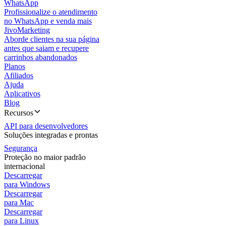
WhatsApp
Profissionalize o atendimento
no WhatsApp e venda mais
JivoMarketing
Aborde clientes na sua página
antes que saiam e recupere
carrinhos abandonados
Planos
Afiliados
Ajuda
Aplicativos
Blog
Recursos
API para desenvolvedores
Soluções integradas e prontas
Segurança
Proteção no maior padrão
internacional
Descarregar
para Windows
Descarregar
para Mac
Descarregar
para Linux