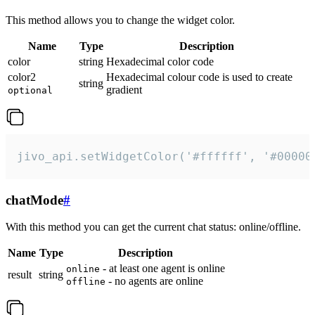
This method allows you to change the widget color.
Name
Type
Description
color
string
Hexadecimal color code
color2
Hexadecimal colour code is used to create
string
gradient
optional
jivo_api.setWidgetColor('#ffffff', '#00000
chatMode
#
With this method you can get the current chat status: online/offline.
Name
Type
Description
- at least one agent is online
online
result
string
- no agents are online
offline