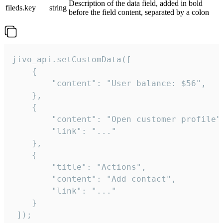
Description of the data field, added in bold
fileds.key
string
before the field content, separated by a colon
jivo_api.setCustomData([

    {

        "content": "User balance: $56",

    },

    {

        "content": "Open customer profile",
        "link": "..."

    },

    {

        "title": "Actions",

        "content": "Add contact",

        "link": "..."

    }

 ]);