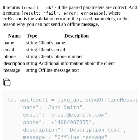
It returns
if the passed parameters are correct. And
{result: 'ok'}
it returns
, where
{result: 'fail', error: errReason}
errReason is the validation error of the passed parameters, or the
reason why you can not send an offline message.
Name
Type
Description
name
string
Client's name
email
string
Client's email
phone
string
Client's phone number
description
string
Additional information about the client
message
string
Offline message text
let apiResult = jivo_api.sendOfflineMessage
    "name": "John Smith",

    "email": "email@example.com",

    "phone": "+14084987855",

    "description": "Description text",

    "message": "Offline message"
