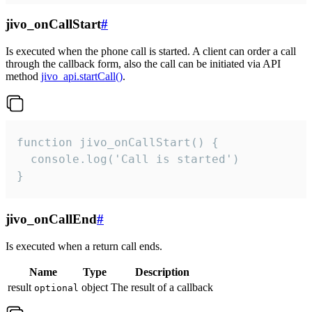
jivo_onCallStart
#
Is executed when the phone call is started. A client can order a call
through the callback form, also the call can be initiated via API
method
jivo_api.startCall()
.
function jivo_onCallStart() {

  console.log('Call is started')

}
jivo_onCallEnd
#
Is executed when a return call ends.
Name
Type
Description
result
object
The result of a callback
optional