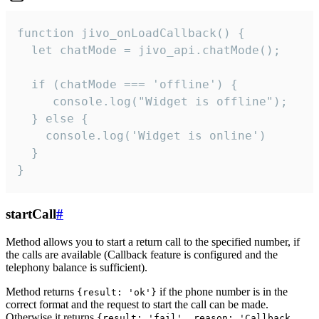
function jivo_onLoadCallback() {

  let chatMode = jivo_api.chatMode();

  if (chatMode === 'offline') {

     console.log("Widget is offline");

  } else {

    console.log('Widget is online')

  }

}
startCall
#
Method allows you to start a return call to the specified number, if
the calls are available (Callback feature is configured and the
telephony balance is sufficient).
Method returns
if the phone number is in the
{result: 'ok'}
correct format and the request to start the call can be made.
Otherwise it returns
{result: 'fail', reason: 'Callback