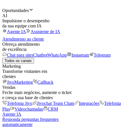
Oportunidades
AI
Impulsione o desempenho
da sua equipe com IA
Agente IA
Assistente de IA
Atendimento ao cliente
Ofereça atendimento
de excelência
Chat para sites
Chatbot
WhatsApp
Instagram
Telegram
Todos os canais
Marketing
Transforme visitantes em
clientes
JivoMarketing
Callback
Vendas
Feche mais negócios, aumente o ticket
e cresça sua base de clientes
Telefonia Jivo
Jivochat Team Chats
Integrações
Telefonia
Plus
Videochamadas
CRM
Agente IA
Responda perguntas frequentes
automaticamente