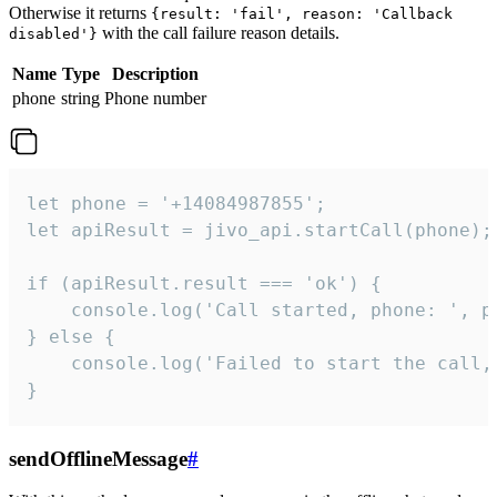
Otherwise it returns
{result: 'fail', reason: 'Callback
with the call failure reason details.
disabled'}
Name
Type
Description
phone
string
Phone number
let phone = '+14084987855';

let apiResult = jivo_api.startCall(phone);

if (apiResult.result === 'ok') {

    console.log('Call started, phone: ', ph
} else {

    console.log('Failed to start the call,
}
sendOfflineMessage
#