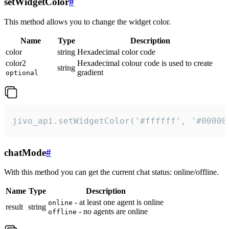
setWidgetColor
#
This method allows you to change the widget color.
Name
Type
Description
color
string
Hexadecimal color code
color2
Hexadecimal colour code is used to create
string
gradient
optional
jivo_api.setWidgetColor('#ffffff', '#00000
chatMode
#
With this method you can get the current chat status: online/offline.
Name
Type
Description
- at least one agent is online
online
result
string
- no agents are online
offline