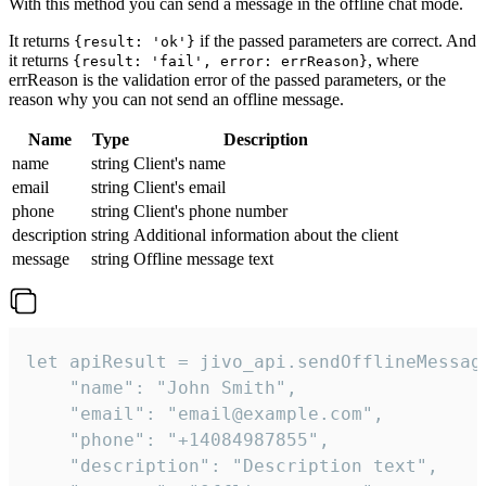
With this method you can send a message in the offline chat mode.
It returns
if the passed parameters are correct. And
{result: 'ok'}
it returns
, where
{result: 'fail', error: errReason}
errReason is the validation error of the passed parameters, or the
reason why you can not send an offline message.
Name
Type
Description
name
string
Client's name
email
string
Client's email
phone
string
Client's phone number
description
string
Additional information about the client
message
string
Offline message text
let apiResult = jivo_api.sendOfflineMessage
    "name": "John Smith",

    "email": "email@example.com",

    "phone": "+14084987855",

    "description": "Description text",
