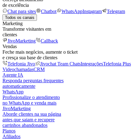
de excelência
Chat para sites
Chatbot
WhatsApp
Instagram
Telegram
Todos os canais
Marketing
Transforme visitantes em
clientes
JivoMarketing
Callback
Vendas
Feche mais negócios, aumente o ticket
e cresça sua base de clientes
Telefonia Jivo
Jivochat Team Chats
Integrações
Telefonia Plus
Videochamadas
CRM
Agente IA
Responda perguntas frequentes
automaticamente
WhatsApp
Profissionalize o atendimento
no WhatsApp e venda mais
JivoMarketing
Aborde clientes na sua página
antes que saiam e recupere
carrinhos abandonados
Planos
Afiliados