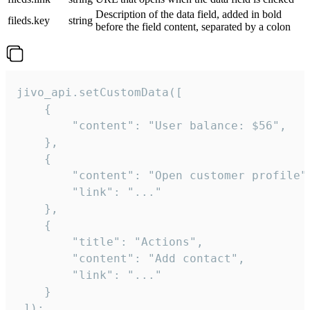
Description of the data field, added in bold
fileds.key
string
before the field content, separated by a colon
jivo_api.setCustomData([

    {

        "content": "User balance: $56",

    },

    {

        "content": "Open customer profile",
        "link": "..."

    },

    {

        "title": "Actions",

        "content": "Add contact",

        "link": "..."

    }

 ]);