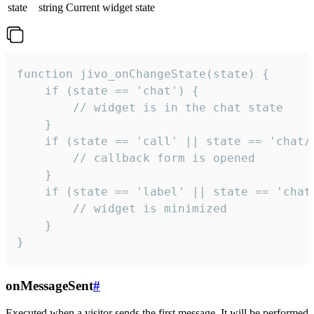
state
string
Current widget state
function jivo_onChangeState(state) {

    if (state == 'chat') {

        // widget is in the chat state

    }

    if (state == 'call' || state == 'chat/c
        // callback form is opened

    }

    if (state == 'label' || state == 'chat/
        // widget is minimized

    }

}
onMessageSent
#
Executed when a visitor sends the first message. It will be performed