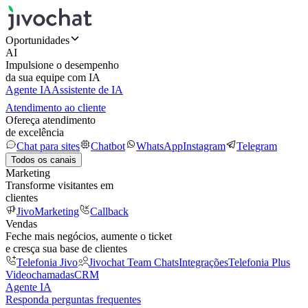
Oportunidades
AI
Impulsione o desempenho
da sua equipe com IA
Agente IA
Assistente de IA
Atendimento ao cliente
Ofereça atendimento
de excelência
Chat para sites
Chatbot
WhatsApp
Instagram
Telegram
Todos os canais
Marketing
Transforme visitantes em
clientes
JivoMarketing
Callback
Vendas
Feche mais negócios, aumente o ticket
e cresça sua base de clientes
Telefonia Jivo
Jivochat Team Chats
Integrações
Telefonia Plus
Videochamadas
CRM
Agente IA
Responda perguntas frequentes