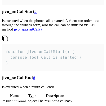
jivo_onCallStart
#
Is executed when the phone call is started. A client can order a call
through the callback form, also the call can be initiated via API
method
jivo_api.startCall()
.
function jivo_onCallStart() {

  console.log('Call is started')

}
jivo_onCallEnd
#
Is executed when a return call ends.
Name
Type
Description
result
object
The result of a callback
optional