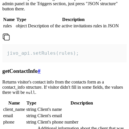
admin panel in the Triggers section, just press "JSON structure"
button there.
Name
Type
Description
rules
object
Description of the active invitations rules in JSON
jivo_api.setRules(rules);
getContactInfo
#
Returns visitor's contact info from the contacts form as a
contact_info structure. If visitor didn't fill in some fields, the values
there will be
.
null
Name
Type
Description
client_name
string
Client's name
email
string
Client's email
phone
string
Client's phone number
Additional information about the client that was