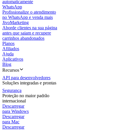
automaticamente
WhatsApp
Profissionalize o atendimento
no WhatsApp e venda mais
JivoMarketing
Aborde clientes na sua página
antes que saiam e recupere
carrinhos abandonados
Planos
Afiliados
Ajuda
Aplicativos
Blog
Recursos
API para desenvolvedores
Soluções integradas e prontas
Segurança
Proteção no maior padrão
internacional
Descarregar
para Windows
Descarregar
para Mac
Descarregar