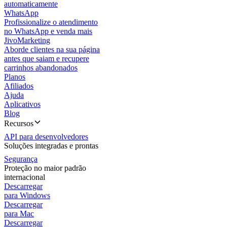
automaticamente
WhatsApp
Profissionalize o atendimento
no WhatsApp e venda mais
JivoMarketing
Aborde clientes na sua página
antes que saiam e recupere
carrinhos abandonados
Planos
Afiliados
Ajuda
Aplicativos
Blog
Recursos
API para desenvolvedores
Soluções integradas e prontas
Segurança
Proteção no maior padrão
internacional
Descarregar
para Windows
Descarregar
para Mac
Descarregar