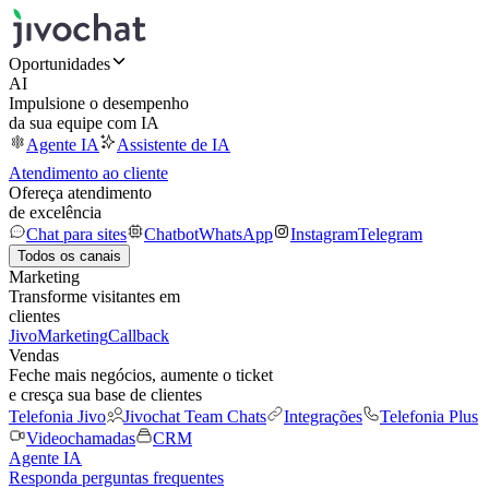
Oportunidades
AI
Impulsione o desempenho
da sua equipe com IA
Agente IA
Assistente de IA
Atendimento ao cliente
Ofereça atendimento
de excelência
Chat para sites
Chatbot
WhatsApp
Instagram
Telegram
Todos os canais
Marketing
Transforme visitantes em
clientes
JivoMarketing
Callback
Vendas
Feche mais negócios, aumente o ticket
e cresça sua base de clientes
Telefonia Jivo
Jivochat Team Chats
Integrações
Telefonia Plus
Videochamadas
CRM
Agente IA
Responda perguntas frequentes