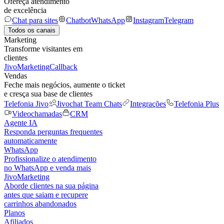
Ofereça atendimento
de excelência
Chat para sites
Chatbot
WhatsApp
Instagram
Telegram
Todos os canais
Marketing
Transforme visitantes em
clientes
JivoMarketing
Callback
Vendas
Feche mais negócios, aumente o ticket
e cresça sua base de clientes
Telefonia Jivo
Jivochat Team Chats
Integrações
Telefonia Plus
Videochamadas
CRM
Agente IA
Responda perguntas frequentes
automaticamente
WhatsApp
Profissionalize o atendimento
no WhatsApp e venda mais
JivoMarketing
Aborde clientes na sua página
antes que saiam e recupere
carrinhos abandonados
Planos
Afiliados