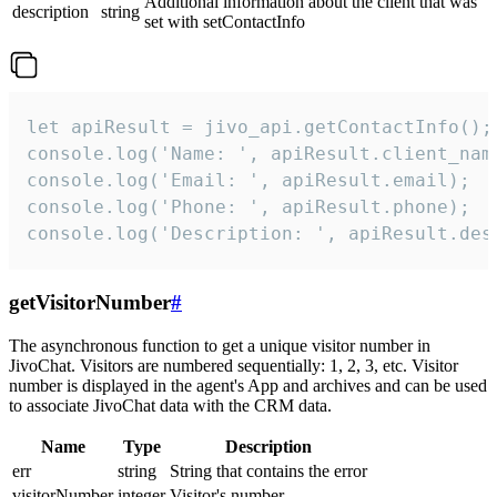
Additional information about the client that was
description
string
set with setContactInfo
let apiResult = jivo_api.getContactInfo();

console.log('Name: ', apiResult.client_name
console.log('Email: ', apiResult.email);

console.log('Phone: ', apiResult.phone);

console.log('Description: ', apiResult.des
getVisitorNumber
#
The asynchronous function to get a unique visitor number in
JivoChat. Visitors are numbered sequentially: 1, 2, 3, etc. Visitor
number is displayed in the agent's App and archives and can be used
to associate JivoChat data with the CRM data.
Name
Type
Description
err
string
String that contains the error
visitorNumber
integer
Visitor's number