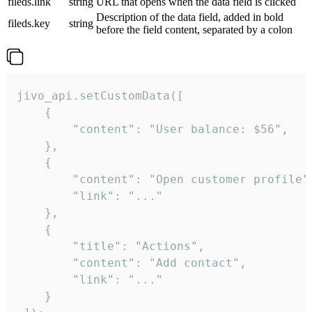
fileds.link
string
URL that opens when the data field is clicked
Description of the data field, added in bold
fileds.key
string
before the field content, separated by a colon
jivo_api.setCustomData([

    {

        "content": "User balance: $56",

    },

    {

        "content": "Open customer profile",
        "link": "..."

    },

    {

        "title": "Actions",

        "content": "Add contact",

        "link": "..."

    }
