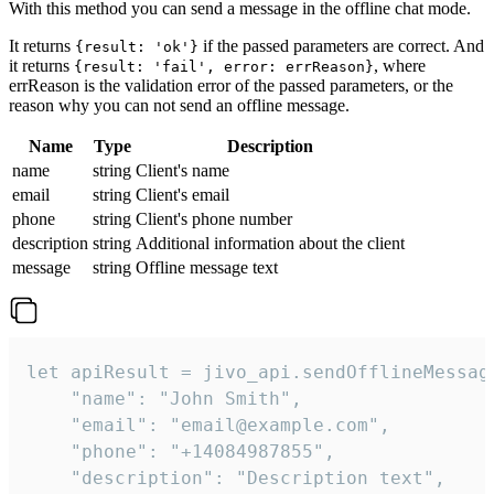
With this method you can send a message in the offline chat mode.
It returns
if the passed parameters are correct. And
{result: 'ok'}
it returns
, where
{result: 'fail', error: errReason}
errReason is the validation error of the passed parameters, or the
reason why you can not send an offline message.
Name
Type
Description
name
string
Client's name
email
string
Client's email
phone
string
Client's phone number
description
string
Additional information about the client
message
string
Offline message text
let apiResult = jivo_api.sendOfflineMessage
    "name": "John Smith",

    "email": "email@example.com",

    "phone": "+14084987855",

    "description": "Description text",
