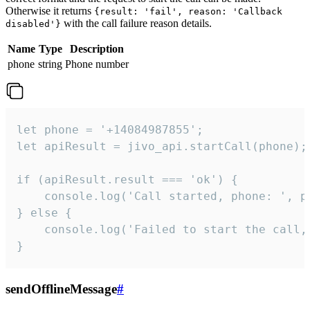
Otherwise it returns
{result: 'fail', reason: 'Callback
with the call failure reason details.
disabled'}
Name
Type
Description
phone
string
Phone number
let phone = '+14084987855';

let apiResult = jivo_api.startCall(phone);

if (apiResult.result === 'ok') {

    console.log('Call started, phone: ', ph
} else {

    console.log('Failed to start the call,
}
sendOfflineMessage
#