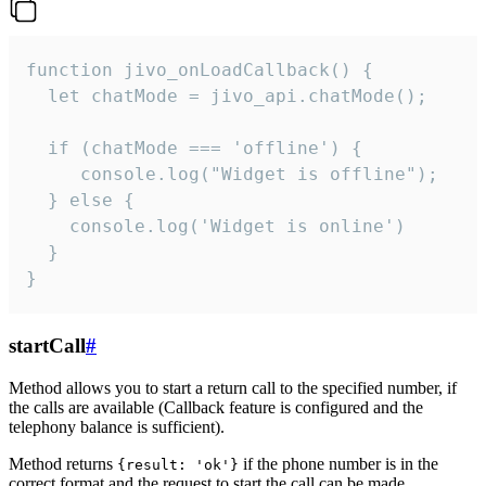
function jivo_onLoadCallback() {

  let chatMode = jivo_api.chatMode();

  if (chatMode === 'offline') {

     console.log("Widget is offline");

  } else {

    console.log('Widget is online')

  }

}
startCall
#
Method allows you to start a return call to the specified number, if
the calls are available (Callback feature is configured and the
telephony balance is sufficient).
Method returns
if the phone number is in the
{result: 'ok'}
correct format and the request to start the call can be made.