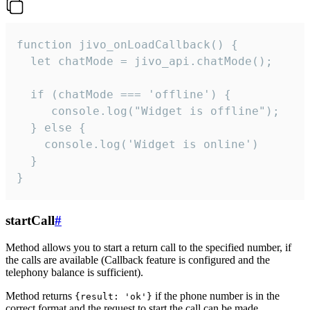
function jivo_onLoadCallback() {

  let chatMode = jivo_api.chatMode();

  if (chatMode === 'offline') {

     console.log("Widget is offline");

  } else {

    console.log('Widget is online')

  }

}
startCall
#
Method allows you to start a return call to the specified number, if
the calls are available (Callback feature is configured and the
telephony balance is sufficient).
Method returns
if the phone number is in the
{result: 'ok'}
correct format and the request to start the call can be made.