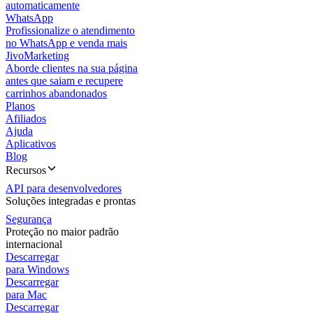
automaticamente
WhatsApp
Profissionalize o atendimento
no WhatsApp e venda mais
JivoMarketing
Aborde clientes na sua página
antes que saiam e recupere
carrinhos abandonados
Planos
Afiliados
Ajuda
Aplicativos
Blog
Recursos
API para desenvolvedores
Soluções integradas e prontas
Segurança
Proteção no maior padrão
internacional
Descarregar
para Windows
Descarregar
para Mac
Descarregar