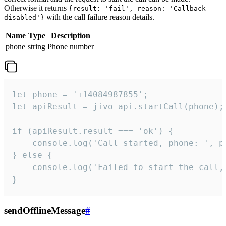
Otherwise it returns
{result: 'fail', reason: 'Callback
with the call failure reason details.
disabled'}
Name
Type
Description
phone
string
Phone number
let phone = '+14084987855';

let apiResult = jivo_api.startCall(phone);

if (apiResult.result === 'ok') {

    console.log('Call started, phone: ', ph
} else {

    console.log('Failed to start the call,
}
sendOfflineMessage
#