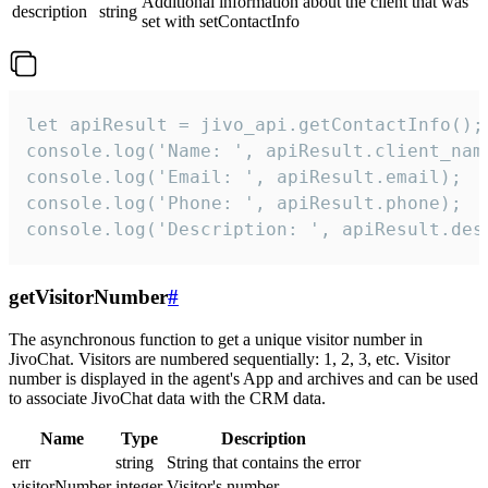
Additional information about the client that was
description
string
set with setContactInfo
let apiResult = jivo_api.getContactInfo();

console.log('Name: ', apiResult.client_name
console.log('Email: ', apiResult.email);

console.log('Phone: ', apiResult.phone);

console.log('Description: ', apiResult.des
getVisitorNumber
#
The asynchronous function to get a unique visitor number in
JivoChat. Visitors are numbered sequentially: 1, 2, 3, etc. Visitor
number is displayed in the agent's App and archives and can be used
to associate JivoChat data with the CRM data.
Name
Type
Description
err
string
String that contains the error
visitorNumber
integer
Visitor's number