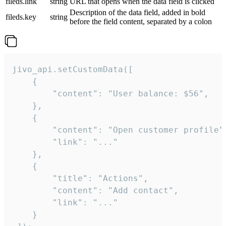
fileds.link
string
URL that opens when the data field is clicked
Description of the data field, added in bold
fileds.key
string
before the field content, separated by a colon
jivo_api.setCustomData([

    {

        "content": "User balance: $56",

    },

    {

        "content": "Open customer profile",
        "link": "..."

    },

    {

        "title": "Actions",

        "content": "Add contact",

        "link": "..."

    }
