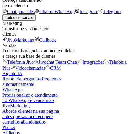
Ofereça atendimento
de excelência
Chat para sites
Chatbot
WhatsApp
Instagram
Telegram
Todos os canais
Marketing
Transforme visitantes em
clientes
JivoMarketing
Callback
Vendas
Feche mais negócios, aumente o ticket
e cresça sua base de clientes
Telefonia Jivo
Jivochat Team Chats
Integrações
Telefonia
Plus
Videochamadas
CRM
Agente IA
Responda perguntas frequentes
automaticamente
WhatsApp
Profissionalize o atendimento
no WhatsApp e venda mais
JivoMarketing
Aborde clientes na sua página
antes que saiam e recupere
carrinhos abandonados
Planos
Afiliados