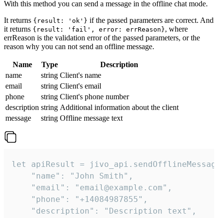
With this method you can send a message in the offline chat mode.
It returns
if the passed parameters are correct. And
{result: 'ok'}
it returns
, where
{result: 'fail', error: errReason}
errReason is the validation error of the passed parameters, or the
reason why you can not send an offline message.
Name
Type
Description
name
string
Client's name
email
string
Client's email
phone
string
Client's phone number
description
string
Additional information about the client
message
string
Offline message text
let apiResult = jivo_api.sendOfflineMessage
    "name": "John Smith",

    "email": "email@example.com",

    "phone": "+14084987855",

    "description": "Description text",
