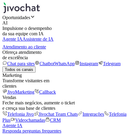
Oportunidades
AI
Impulsione o desempenho
da sua equipe com IA
Agente IA
Assistente de IA
Atendimento ao cliente
Ofereça atendimento
de excelência
Chat para sites
Chatbot
WhatsApp
Instagram
Telegram
Todos os canais
Marketing
Transforme visitantes em
clientes
JivoMarketing
Callback
Vendas
Feche mais negócios, aumente o ticket
e cresça sua base de clientes
Telefonia Jivo
Jivochat Team Chats
Integrações
Telefonia
Plus
Videochamadas
CRM
Agente IA
Responda perguntas frequentes