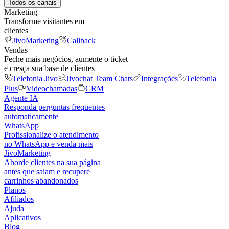
Todos os canais
Marketing
Transforme visitantes em
clientes
JivoMarketing
Callback
Vendas
Feche mais negócios, aumente o ticket
e cresça sua base de clientes
Telefonia Jivo
Jivochat Team Chats
Integrações
Telefonia
Plus
Videochamadas
CRM
Agente IA
Responda perguntas frequentes
automaticamente
WhatsApp
Profissionalize o atendimento
no WhatsApp e venda mais
JivoMarketing
Aborde clientes na sua página
antes que saiam e recupere
carrinhos abandonados
Planos
Afiliados
Ajuda
Aplicativos
Blog