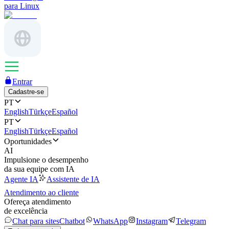
para Linux
Entrar
Cadastre-se
PT
English
Türkçe
Español
PT
English
Türkçe
Español
Oportunidades
AI
Impulsione o desempenho
da sua equipe com IA
Agente IA
Assistente de IA
Atendimento ao cliente
Ofereça atendimento
de excelência
Chat para sites
Chatbot
WhatsApp
Instagram
Telegram