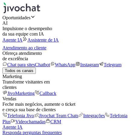
Oportunidades
AI
Impulsione o desempenho
da sua equipe com IA
Agente IA
Assistente de IA
Atendimento ao cliente
Ofereça atendimento
de excelência
Chat para sites
Chatbot
WhatsApp
Instagram
Telegram
Todos os canais
Marketing
Transforme visitantes em
clientes
JivoMarketing
Callback
Vendas
Feche mais negócios, aumente o ticket
e cresça sua base de clientes
Telefonia Jivo
Jivochat Team Chats
Integrações
Telefonia
Plus
Videochamadas
CRM
Agente IA
Responda perguntas frequentes