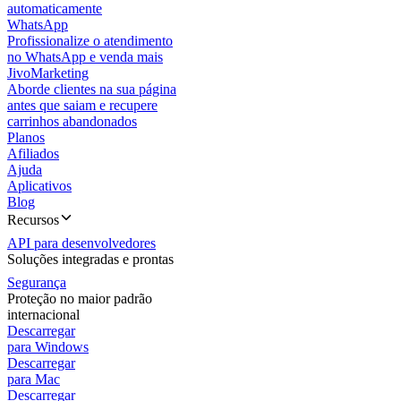
automaticamente
WhatsApp
Profissionalize o atendimento
no WhatsApp e venda mais
JivoMarketing
Aborde clientes na sua página
antes que saiam e recupere
carrinhos abandonados
Planos
Afiliados
Ajuda
Aplicativos
Blog
Recursos
API para desenvolvedores
Soluções integradas e prontas
Segurança
Proteção no maior padrão
internacional
Descarregar
para Windows
Descarregar
para Mac
Descarregar