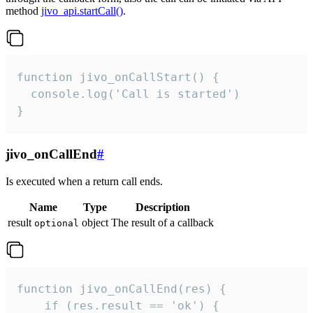
method
jivo_api.startCall()
.
function jivo_onCallStart() {

  console.log('Call is started')

}
jivo_onCallEnd
#
Is executed when a return call ends.
Name
Type
Description
result
object
The result of a callback
optional
function jivo_onCallEnd(res) {

    if (res.result == 'ok') {
