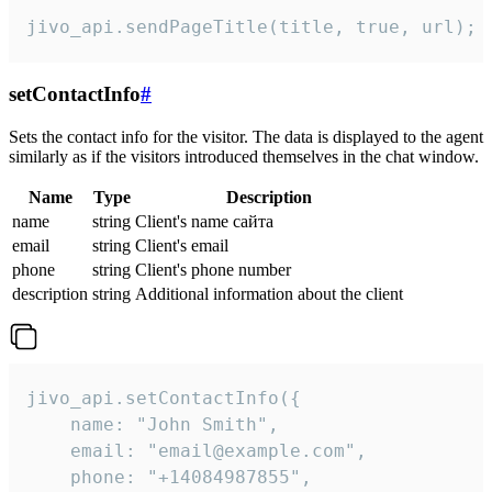
jivo_api.sendPageTitle(title, true, url);
setContactInfo
#
Sets the contact info for the visitor. The data is displayed to the agent
similarly as if the visitors introduced themselves in the chat window.
Name
Type
Description
name
string
Client's name сайта
email
string
Client's email
phone
string
Client's phone number
description
string
Additional information about the client
jivo_api.setContactInfo({

    name: "John Smith",

    email: "email@example.com",

    phone: "+14084987855",
