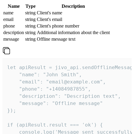
Name
Type
Description
name
string
Client's name
email
string
Client's email
phone
string
Client's phone number
description
string
Additional information about the client
message
string
Offline message text
let apiResult = jivo_api.sendOfflineMessage
    "name": "John Smith",

    "email": "email@example.com",

    "phone": "+14084987855",

    "description": "Description text",

    "message": "Offline message"

});

if (apiResult.result === 'ok') {

    console.log('Message sent successfully'