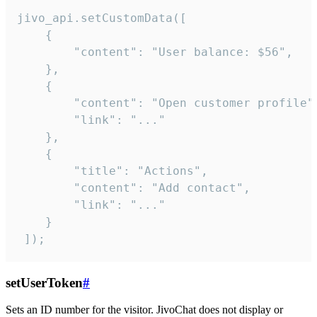
jivo_api.setCustomData([

    {

        "content": "User balance: $56",

    },

    {

        "content": "Open customer profile",
        "link": "..."

    },

    {

        "title": "Actions",

        "content": "Add contact",

        "link": "..."

    }

 ]);
setUserToken
#
Sets an ID number for the visitor. JivoChat does not display or