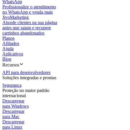
WhatsApp
Profissionalize o atendimento
no WhatsApp e venda mais
JivoMarketing
Aborde clientes na sua página
antes que saiam e recupere
carrinhos abandonados
Planos
Afiliados
Ajuda
Aplicativos
Blog
Recursos
API para desenvolvedores
Soluções integradas e prontas
Segurança
Proteção no maior padrão
internacional
Descarregar
para Windows
Descarregar
para Mac
Descarregar
para Linux