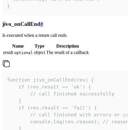
}
jivo_onCallEnd
#
Is executed when a return call ends.
Name
Type
Description
result
object
The result of a callback
optional
function jivo_onCallEnd(res) {

    if (res.result == 'ok') {

        // call finished successfully

    }

    if (res.result == 'fail') {

        // call finished with errors or can
        console.log(res.reason); // reason 
    }
