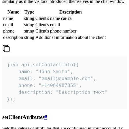
similarly as if the visitors introduced themselves in the chat window.
Name
Type
Description
name
string
Client's name сайта
email
string
Client's email
phone
string
Client's phone number
description
string
Additional information about the client
jivo_api.setContactInfo({

    name: "John Smith",

    email: "email@example.com",

    phone: "+14084987855",

    description: "Description text"

});
setClientAtributes
#
Sets the values ​​of attributes that are configured in your account. To