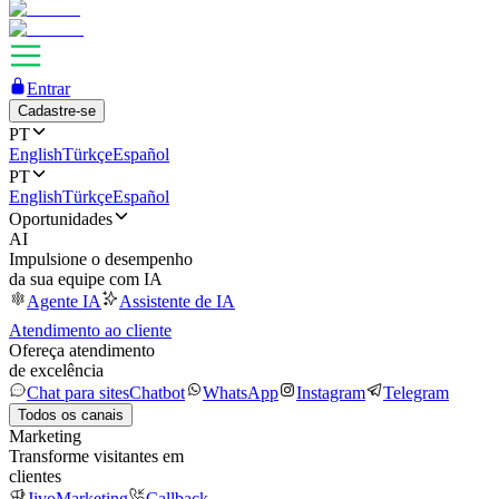
Entrar
Cadastre-se
PT
English
Türkçe
Español
PT
English
Türkçe
Español
Oportunidades
AI
Impulsione o desempenho
da sua equipe com IA
Agente IA
Assistente de IA
Atendimento ao cliente
Ofereça atendimento
de excelência
Chat para sites
Chatbot
WhatsApp
Instagram
Telegram
Todos os canais
Marketing
Transforme visitantes em
clientes
JivoMarketing
Callback