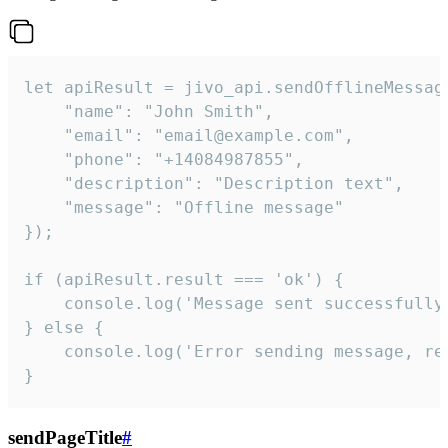
let apiResult = jivo_api.sendOfflineMessage
    "name": "John Smith",

    "email": "email@example.com",

    "phone": "+14084987855",

    "description": "Description text",

    "message": "Offline message"

});

if (apiResult.result === 'ok') {

    console.log('Message sent successfully'
} else {

    console.log('Error sending message, rea
}
sendPageTitle
#