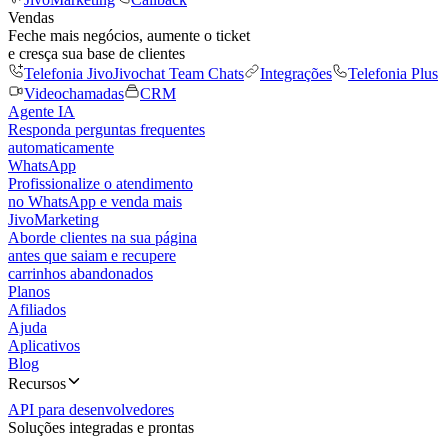
Vendas
Feche mais negócios, aumente o ticket
e cresça sua base de clientes
Telefonia Jivo
Jivochat Team Chats
Integrações
Telefonia Plus
Videochamadas
CRM
Agente IA
Responda perguntas frequentes
automaticamente
WhatsApp
Profissionalize o atendimento
no WhatsApp e venda mais
JivoMarketing
Aborde clientes na sua página
antes que saiam e recupere
carrinhos abandonados
Planos
Afiliados
Ajuda
Aplicativos
Blog
Recursos
API para desenvolvedores
Soluções integradas e prontas