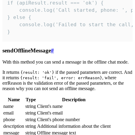
if (apiResult.result === 'ok') {

    console.log('Call started, phone: ', ph
} else {

    console.log('Failed to start the call,
}
sendOfflineMessage
#
With this method you can send a message in the offline chat mode.
It returns
if the passed parameters are correct. And
{result: 'ok'}
it returns
, where
{result: 'fail', error: errReason}
errReason is the validation error of the passed parameters, or the
reason why you can not send an offline message.
Name
Type
Description
name
string
Client's name
email
string
Client's email
phone
string
Client's phone number
description
string
Additional information about the client
message
string
Offline message text