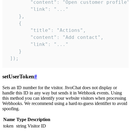
        "content": "Open customer profile",
        "link": "..."

    },

    {

        "title": "Actions",

        "content": "Add contact",

        "link": "..."

    }

 ]);
setUserToken
#
Sets an ID number for the visitor. JivoChat does not display or
handle this ID in any way but sends it in Webhook events. Using
this method you can identify your website visitors when processing
Webhooks. We recommend using a hard-to-guess identifier to avoid
spoofing.
Name
Type
Description
token
string
Visitor ID