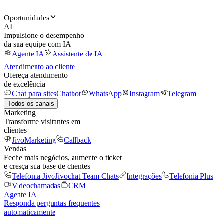
Oportunidades
AI
Impulsione o desempenho
da sua equipe com IA
Agente IA
Assistente de IA
Atendimento ao cliente
Ofereça atendimento
de excelência
Chat para sites
Chatbot
WhatsApp
Instagram
Telegram
Todos os canais
Marketing
Transforme visitantes em
clientes
JivoMarketing
Callback
Vendas
Feche mais negócios, aumente o ticket
e cresça sua base de clientes
Telefonia Jivo
Jivochat Team Chats
Integrações
Telefonia Plus
Videochamadas
CRM
Agente IA
Responda perguntas frequentes
automaticamente