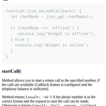
function jivo_onLoadCallback() {

  let chatMode = jivo_api.chatMode();

  if (chatMode === 'offline') {

     console.log("Widget is offline");

  } else {

    console.log('Widget is online')

  }

}
startCall
#
Method allows you to start a return call to the specified number, if
the calls are available (Callback feature is configured and the
telephony balance is sufficient).
Method returns
if the phone number is in the
{result: 'ok'}
correct format and the request to start the call can be made.
Otherwise it returns
{result: 'fail', reason: 'Callback