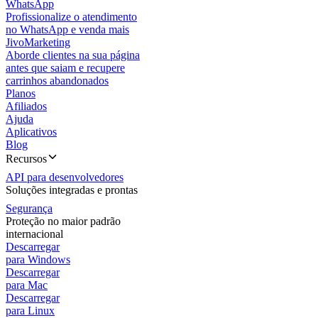
WhatsApp
Profissionalize o atendimento
no WhatsApp e venda mais
JivoMarketing
Aborde clientes na sua página
antes que saiam e recupere
carrinhos abandonados
Planos
Afiliados
Ajuda
Aplicativos
Blog
Recursos
API para desenvolvedores
Soluções integradas e prontas
Segurança
Proteção no maior padrão
internacional
Descarregar
para Windows
Descarregar
para Mac
Descarregar
para Linux