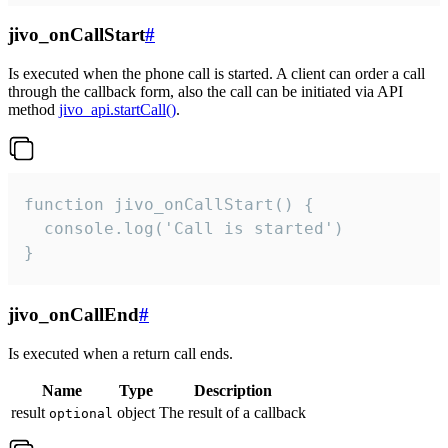
jivo_onCallStart
#
Is executed when the phone call is started. A client can order a call
through the callback form, also the call can be initiated via API
method
jivo_api.startCall()
.
function jivo_onCallStart() {

  console.log('Call is started')

}
jivo_onCallEnd
#
Is executed when a return call ends.
Name
Type
Description
result
object
The result of a callback
optional