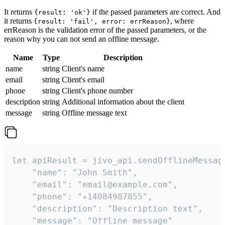
It returns
if the passed parameters are correct. And
{result: 'ok'}
it returns
, where
{result: 'fail', error: errReason}
errReason is the validation error of the passed parameters, or the
reason why you can not send an offline message.
Name
Type
Description
name
string
Client's name
email
string
Client's email
phone
string
Client's phone number
description
string
Additional information about the client
message
string
Offline message text
let apiResult = jivo_api.sendOfflineMessage
    "name": "John Smith",

    "email": "email@example.com",

    "phone": "+14084987855",

    "description": "Description text",

    "message": "Offline message"
