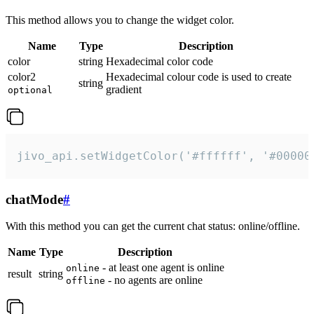
This method allows you to change the widget color.
Name
Type
Description
color
string
Hexadecimal color code
color2
Hexadecimal colour code is used to create
string
gradient
optional
jivo_api.setWidgetColor('#ffffff', '#00000
chatMode
#
With this method you can get the current chat status: online/offline.
Name
Type
Description
- at least one agent is online
online
result
string
- no agents are online
offline