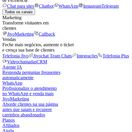
de excelência
Chat para sites
Chatbot
WhatsApp
Instagram
Telegram
Todos os canais
Marketing
Transforme visitantes em
clientes
JivoMarketing
Callback
Vendas
Feche mais negócios, aumente o ticket
e cresça sua base de clientes
Telefonia Jivo
Jivochat Team Chats
Integrações
Telefonia Plus
Videochamadas
CRM
Agente IA
Responda perguntas frequentes
automaticamente
WhatsApp
Profissionalize o atendimento
no WhatsApp e venda mais
JivoMarketing
Aborde clientes na sua página
antes que saiam e recupere
carrinhos abandonados
Planos
Afiliados
Ajuda