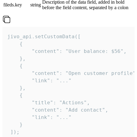
Description of the data field, added in bold
fileds.key
string
before the field content, separated by a colon
jivo_api.setCustomData([

    {

        "content": "User balance: $56",

    },

    {

        "content": "Open customer profile",
        "link": "..."

    },

    {

        "title": "Actions",

        "content": "Add contact",

        "link": "..."

    }

 ]);