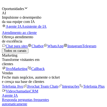
Oportunidades
AI
Impulsione o desempenho
da sua equipe com IA
Agente IA
Assistente de IA
Atendimento ao cliente
Ofereça atendimento
de excelência
Chat para sites
Chatbot
WhatsApp
Instagram
Telegram
Todos os canais
Marketing
Transforme visitantes em
clientes
JivoMarketing
Callback
Vendas
Feche mais negócios, aumente o ticket
e cresça sua base de clientes
Telefonia Jivo
Jivochat Team Chats
Integrações
Telefonia Plus
Videochamadas
CRM
Agente IA
Responda perguntas frequentes
automaticamente