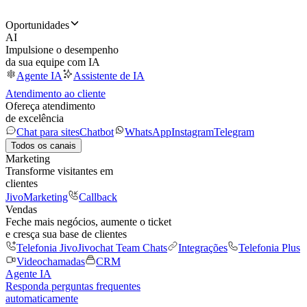
Oportunidades
AI
Impulsione o desempenho
da sua equipe com IA
Agente IA
Assistente de IA
Atendimento ao cliente
Ofereça atendimento
de excelência
Chat para sites
Chatbot
WhatsApp
Instagram
Telegram
Todos os canais
Marketing
Transforme visitantes em
clientes
JivoMarketing
Callback
Vendas
Feche mais negócios, aumente o ticket
e cresça sua base de clientes
Telefonia Jivo
Jivochat Team Chats
Integrações
Telefonia Plus
Videochamadas
CRM
Agente IA
Responda perguntas frequentes
automaticamente