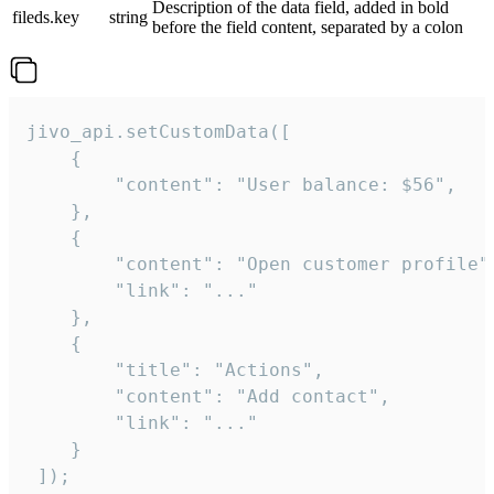
Description of the data field, added in bold
fileds.key
string
before the field content, separated by a colon
jivo_api.setCustomData([

    {

        "content": "User balance: $56",

    },

    {

        "content": "Open customer profile",
        "link": "..."

    },

    {

        "title": "Actions",

        "content": "Add contact",

        "link": "..."

    }

 ]);