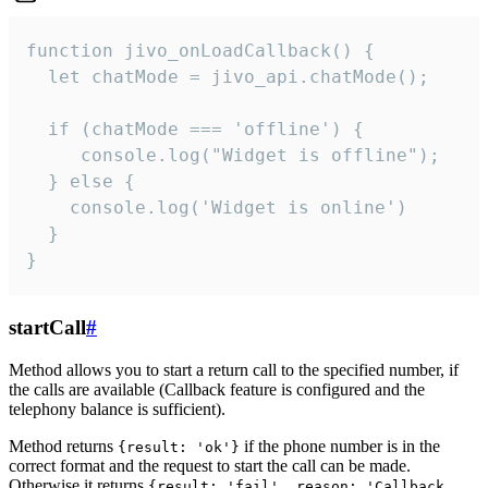
function jivo_onLoadCallback() {

  let chatMode = jivo_api.chatMode();

  if (chatMode === 'offline') {

     console.log("Widget is offline");

  } else {

    console.log('Widget is online')

  }

}
startCall
#
Method allows you to start a return call to the specified number, if
the calls are available (Callback feature is configured and the
telephony balance is sufficient).
Method returns
if the phone number is in the
{result: 'ok'}
correct format and the request to start the call can be made.
Otherwise it returns
{result: 'fail', reason: 'Callback