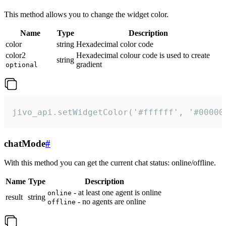
This method allows you to change the widget color.
Name
Type
Description
color
string
Hexadecimal color code
color2
Hexadecimal colour code is used to create
string
gradient
optional
jivo_api.setWidgetColor('#ffffff', '#00000
chatMode
#
With this method you can get the current chat status: online/offline.
Name
Type
Description
- at least one agent is online
online
result
string
- no agents are online
offline