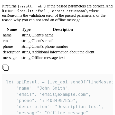
It returns
if the passed parameters are correct. And
{result: 'ok'}
it returns
, where
{result: 'fail', error: errReason}
errReason is the validation error of the passed parameters, or the
reason why you can not send an offline message.
Name
Type
Description
name
string
Client's name
email
string
Client's email
phone
string
Client's phone number
description
string
Additional information about the client
message
string
Offline message text
let apiResult = jivo_api.sendOfflineMessage
    "name": "John Smith",

    "email": "email@example.com",

    "phone": "+14084987855",

    "description": "Description text",

    "message": "Offline message"
