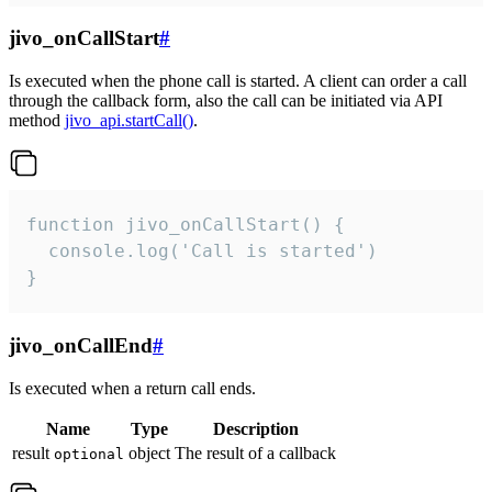
jivo_onCallStart
#
Is executed when the phone call is started. A client can order a call
through the callback form, also the call can be initiated via API
method
jivo_api.startCall()
.
function jivo_onCallStart() {

  console.log('Call is started')

}
jivo_onCallEnd
#
Is executed when a return call ends.
Name
Type
Description
result
object
The result of a callback
optional