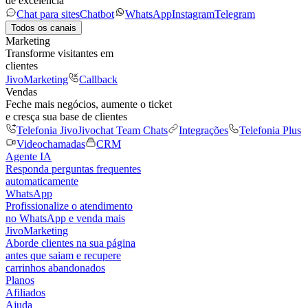
de excelência
Chat para sites
Chatbot
WhatsApp
Instagram
Telegram
Todos os canais
Marketing
Transforme visitantes em
clientes
JivoMarketing
Callback
Vendas
Feche mais negócios, aumente o ticket
e cresça sua base de clientes
Telefonia Jivo
Jivochat Team Chats
Integrações
Telefonia Plus
Videochamadas
CRM
Agente IA
Responda perguntas frequentes
automaticamente
WhatsApp
Profissionalize o atendimento
no WhatsApp e venda mais
JivoMarketing
Aborde clientes na sua página
antes que saiam e recupere
carrinhos abandonados
Planos
Afiliados
Ajuda