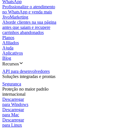
WhatsApp
Profissionalize o atendimento
no WhatsApp e venda mais
JivoMarketing
Aborde clientes na sua página
antes que saiam e recupere
carrinhos abandonados
Planos
Afiliados
Ajuda
Aplicativos
Blog
Recursos
API para desenvolvedores
Soluções integradas e prontas
Segurança
Proteção no maior padrão
internacional
Descarregar
para Windows
Descarregar
para Mac
Descarregar
para Linux