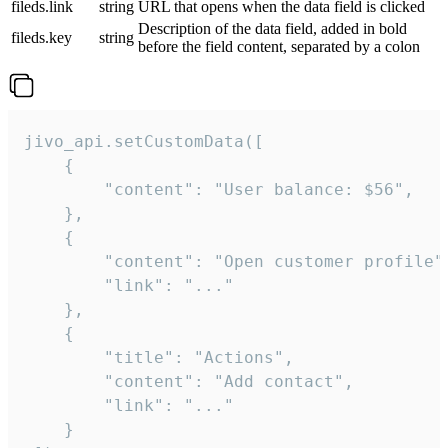
fileds.link
string
URL that opens when the data field is clicked
Description of the data field, added in bold
fileds.key
string
before the field content, separated by a colon
jivo_api.setCustomData([

    {

        "content": "User balance: $56",

    },

    {

        "content": "Open customer profile",
        "link": "..."

    },

    {

        "title": "Actions",

        "content": "Add contact",

        "link": "..."

    }
