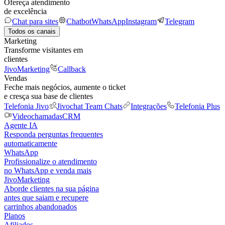
Ofereça atendimento
de excelência
Chat para sites
Chatbot
WhatsApp
Instagram
Telegram
Todos os canais
Marketing
Transforme visitantes em
clientes
JivoMarketing
Callback
Vendas
Feche mais negócios, aumente o ticket
e cresça sua base de clientes
Telefonia Jivo
Jivochat Team Chats
Integrações
Telefonia Plus
Videochamadas
CRM
Agente IA
Responda perguntas frequentes
automaticamente
WhatsApp
Profissionalize o atendimento
no WhatsApp e venda mais
JivoMarketing
Aborde clientes na sua página
antes que saiam e recupere
carrinhos abandonados
Planos
Afiliados