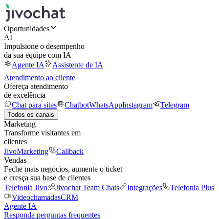
Oportunidades
AI
Impulsione o desempenho
da sua equipe com IA
Agente IA
Assistente de IA
Atendimento ao cliente
Ofereça atendimento
de excelência
Chat para sites
Chatbot
WhatsApp
Instagram
Telegram
Todos os canais
Marketing
Transforme visitantes em
clientes
JivoMarketing
Callback
Vendas
Feche mais negócios, aumente o ticket
e cresça sua base de clientes
Telefonia Jivo
Jivochat Team Chats
Integrações
Telefonia Plus
Videochamadas
CRM
Agente IA
Responda perguntas frequentes