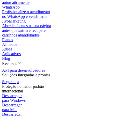
automaticamente
WhatsApp
Profissionalize o atendimento
no WhatsApp e venda mais
JivoMarketing
Aborde clientes na sua página
antes que saiam e recupere
carrinhos abandonados
Planos
Afiliados
Ajuda
Aplicativos
Blog
Recursos
API para desenvolvedores
Soluções integradas e prontas
Segurança
Proteção no maior padrão
internacional
Descarregar
para Windows
Descarregar
para Mac
Descarregar