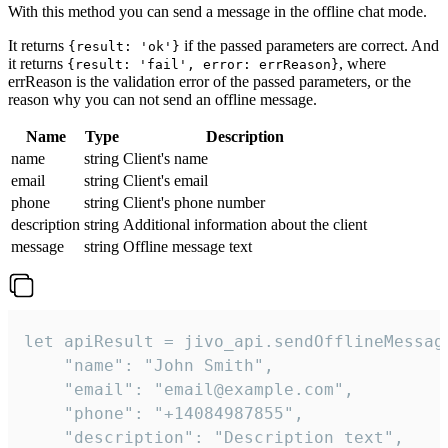
With this method you can send a message in the offline chat mode.
It returns
if the passed parameters are correct. And
{result: 'ok'}
it returns
, where
{result: 'fail', error: errReason}
errReason is the validation error of the passed parameters, or the
reason why you can not send an offline message.
Name
Type
Description
name
string
Client's name
email
string
Client's email
phone
string
Client's phone number
description
string
Additional information about the client
message
string
Offline message text
let apiResult = jivo_api.sendOfflineMessage
    "name": "John Smith",

    "email": "email@example.com",

    "phone": "+14084987855",

    "description": "Description text",
