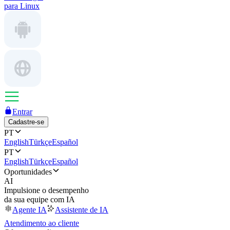
para Linux
Entrar
Cadastre-se
PT
English
Türkçe
Español
PT
English
Türkçe
Español
Oportunidades
AI
Impulsione o desempenho
da sua equipe com IA
Agente IA
Assistente de IA
Atendimento ao cliente