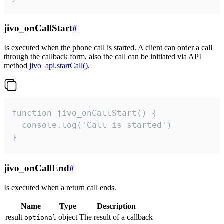
jivo_onCallStart
#
Is executed when the phone call is started. A client can order a call
through the callback form, also the call can be initiated via API
method
jivo_api.startCall()
.
function jivo_onCallStart() {

  console.log('Call is started')

}
jivo_onCallEnd
#
Is executed when a return call ends.
Name
Type
Description
result
object
The result of a callback
optional