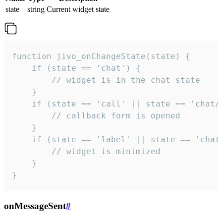
state
string
Current widget state
function jivo_onChangeState(state) {

    if (state == 'chat') {

        // widget is in the chat state

    }

    if (state == 'call' || state == 'chat/c
        // callback form is opened

    }

    if (state == 'label' || state == 'chat/
        // widget is minimized

    }

}
onMessageSent
#