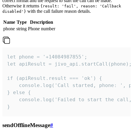
correct format and the request to start the call can be made.
Otherwise it returns
{result: 'fail', reason: 'Callback
with the call failure reason details.
disabled'}
Name
Type
Description
phone
string
Phone number
let phone = '+14084987855';

let apiResult = jivo_api.startCall(phone);

if (apiResult.result === 'ok') {

    console.log('Call started, phone: ', ph
} else {

    console.log('Failed to start the call,
}
sendOfflineMessage
#