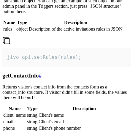
transmitted object. You can get an example of such object in our
admin panel in the Triggers section, just press "JSON structure"
button there.
Name
Type
Description
rules
object
Description of the active invitations rules in JSON
jivo_api.setRules(rules);
getContactInfo
#
Returns visitor's contact info from the contacts form as a
contact_info structure. If visitor didn't fill in some fields, the values
there will be
.
null
Name
Type
Description
client_name
string
Client's name
email
string
Client's email
phone
string
Client's phone number