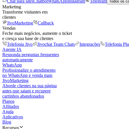
Chat para sites
Chatbot
WhatsApp
Instagram
Telegram
Todos os c
Marketing
Transforme visitantes em
clientes
JivoMarketing
Callback
Vendas
Feche mais negócios, aumente o ticket
e cresça sua base de clientes
Telefonia Jivo
Jivochat Team Chats
Integrações
Telefonia Plu
Agente IA
Responda perguntas frequentes
automaticamente
WhatsApp
Profissionalize o atendimento
no WhatsApp e venda mais
JivoMarketing
Aborde clientes na sua página
antes que saiam e recupere
carrinhos abandonados
Planos
Afiliados
Ajuda
Aplicativos
Blog
Recursos