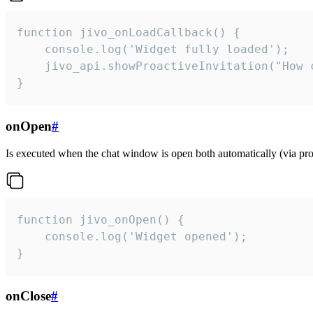
function jivo_onLoadCallback() {

    console.log('Widget fully loaded');

    jivo_api.showProactiveInvitation("How c
}
onOpen
#
Is executed when the chat window is open both automatically (via proa
function jivo_onOpen() {

    console.log('Widget opened');

}
onClose
#