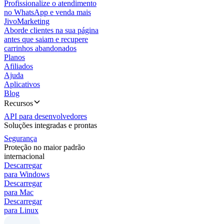
Profissionalize o atendimento
no WhatsApp e venda mais
JivoMarketing
Aborde clientes na sua página
antes que saiam e recupere
carrinhos abandonados
Planos
Afiliados
Ajuda
Aplicativos
Blog
Recursos
API para desenvolvedores
Soluções integradas e prontas
Segurança
Proteção no maior padrão
internacional
Descarregar
para Windows
Descarregar
para Mac
Descarregar
para Linux