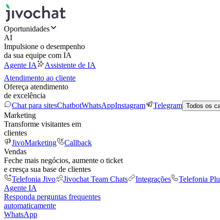
Oportunidades
AI
Impulsione o desempenho
da sua equipe com IA
Agente IA
Assistente de IA
Atendimento ao cliente
Ofereça atendimento
de excelência
Chat para sites
Chatbot
WhatsApp
Instagram
Telegram
Todos os c
Marketing
Transforme visitantes em
clientes
JivoMarketing
Callback
Vendas
Feche mais negócios, aumente o ticket
e cresça sua base de clientes
Telefonia Jivo
Jivochat Team Chats
Integrações
Telefonia Plu
Agente IA
Responda perguntas frequentes
automaticamente
WhatsApp