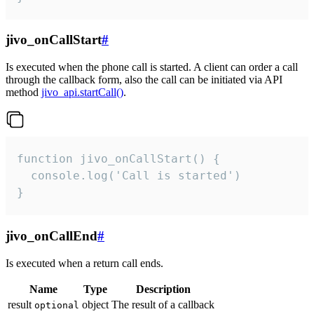
jivo_onCallStart
#
Is executed when the phone call is started. A client can order a call
through the callback form, also the call can be initiated via API
method
jivo_api.startCall()
.
function jivo_onCallStart() {

  console.log('Call is started')

}
jivo_onCallEnd
#
Is executed when a return call ends.
Name
Type
Description
result
object
The result of a callback
optional