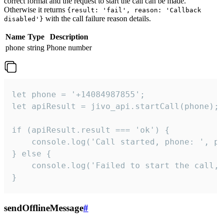
correct format and the request to start the call can be made.
Otherwise it returns
{result: 'fail', reason: 'Callback
with the call failure reason details.
disabled'}
Name
Type
Description
phone
string
Phone number
let phone = '+14084987855';

let apiResult = jivo_api.startCall(phone);

if (apiResult.result === 'ok') {

    console.log('Call started, phone: ', ph
} else {

    console.log('Failed to start the call,
}
sendOfflineMessage
#