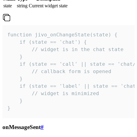
state
string
Current widget state
function jivo_onChangeState(state) {

    if (state == 'chat') {

        // widget is in the chat state

    }

    if (state == 'call' || state == 'chat/c
        // callback form is opened

    }

    if (state == 'label' || state == 'chat/
        // widget is minimized

    }

}
onMessageSent
#