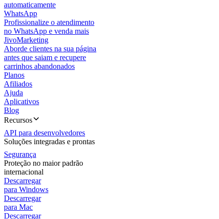
automaticamente
WhatsApp
Profissionalize o atendimento
no WhatsApp e venda mais
JivoMarketing
Aborde clientes na sua página
antes que saiam e recupere
carrinhos abandonados
Planos
Afiliados
Ajuda
Aplicativos
Blog
Recursos
API para desenvolvedores
Soluções integradas e prontas
Segurança
Proteção no maior padrão
internacional
Descarregar
para Windows
Descarregar
para Mac
Descarregar