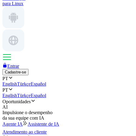
para Linux
Entrar
Cadastre-se
PT
English
Türkçe
Español
PT
English
Türkçe
Español
Oportunidades
AI
Impulsione o desempenho
da sua equipe com IA
Agente IA
Assistente de IA
Atendimento ao cliente