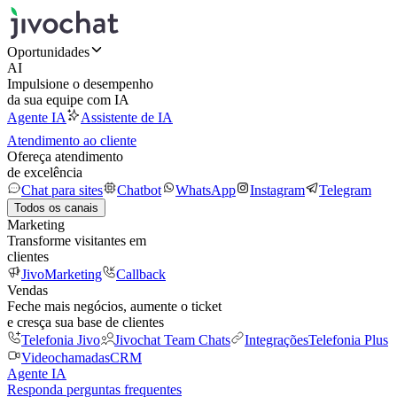
Oportunidades
AI
Impulsione o desempenho
da sua equipe com IA
Agente IA
Assistente de IA
Atendimento ao cliente
Ofereça atendimento
de excelência
Chat para sites
Chatbot
WhatsApp
Instagram
Telegram
Todos os canais
Marketing
Transforme visitantes em
clientes
JivoMarketing
Callback
Vendas
Feche mais negócios, aumente o ticket
e cresça sua base de clientes
Telefonia Jivo
Jivochat Team Chats
Integrações
Telefonia Plus
Videochamadas
CRM
Agente IA
Responda perguntas frequentes