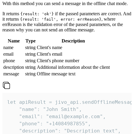
With this method you can send a message in the offline chat mode.
It returns
if the passed parameters are correct. And
{result: 'ok'}
it returns
, where
{result: 'fail', error: errReason}
errReason is the validation error of the passed parameters, or the
reason why you can not send an offline message.
Name
Type
Description
name
string
Client's name
email
string
Client's email
phone
string
Client's phone number
description
string
Additional information about the client
message
string
Offline message text
let apiResult = jivo_api.sendOfflineMessage
    "name": "John Smith",

    "email": "email@example.com",

    "phone": "+14084987855",

    "description": "Description text",
