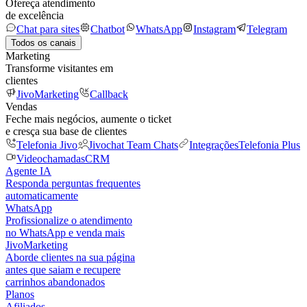
Ofereça atendimento
de excelência
Chat para sites
Chatbot
WhatsApp
Instagram
Telegram
Todos os canais
Marketing
Transforme visitantes em
clientes
JivoMarketing
Callback
Vendas
Feche mais negócios, aumente o ticket
e cresça sua base de clientes
Telefonia Jivo
Jivochat Team Chats
Integrações
Telefonia Plus
Videochamadas
CRM
Agente IA
Responda perguntas frequentes
automaticamente
WhatsApp
Profissionalize o atendimento
no WhatsApp e venda mais
JivoMarketing
Aborde clientes na sua página
antes que saiam e recupere
carrinhos abandonados
Planos
Afiliados