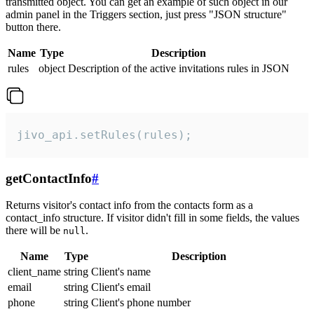
transmitted object. You can get an example of such object in our
admin panel in the Triggers section, just press "JSON structure"
button there.
Name
Type
Description
rules
object
Description of the active invitations rules in JSON
jivo_api.setRules(rules);
getContactInfo
#
Returns visitor's contact info from the contacts form as a
contact_info structure. If visitor didn't fill in some fields, the values
there will be
.
null
Name
Type
Description
client_name
string
Client's name
email
string
Client's email
phone
string
Client's phone number