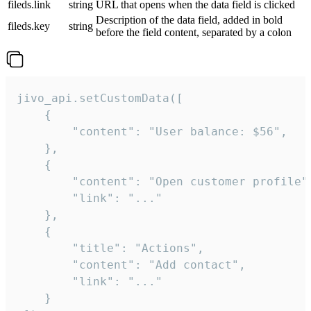
fileds.link
string
URL that opens when the data field is clicked
Description of the data field, added in bold
fileds.key
string
before the field content, separated by a colon
jivo_api.setCustomData([

    {

        "content": "User balance: $56",

    },

    {

        "content": "Open customer profile",
        "link": "..."

    },

    {

        "title": "Actions",

        "content": "Add contact",

        "link": "..."

    }
