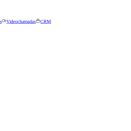
s
Videochamadas
CRM