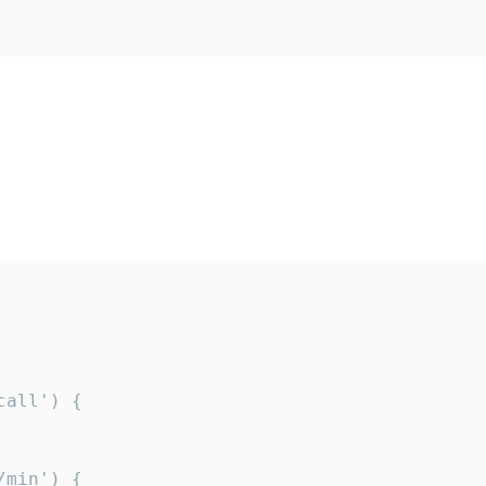
all') {

min') {
