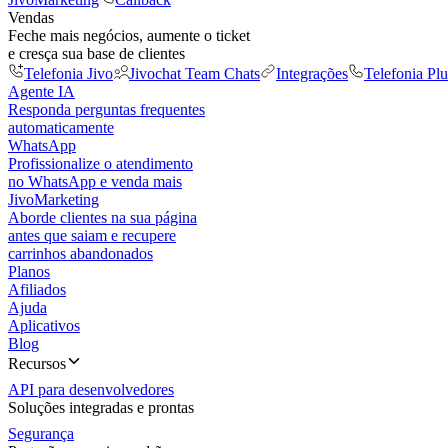
Vendas
Feche mais negócios, aumente o ticket
e cresça sua base de clientes
Telefonia Jivo
Jivochat Team Chats
Integrações
Telefonia Plu
Agente IA
Responda perguntas frequentes
automaticamente
WhatsApp
Profissionalize o atendimento
no WhatsApp e venda mais
JivoMarketing
Aborde clientes na sua página
antes que saiam e recupere
carrinhos abandonados
Planos
Afiliados
Ajuda
Aplicativos
Blog
Recursos
API para desenvolvedores
Soluções integradas e prontas
Segurança