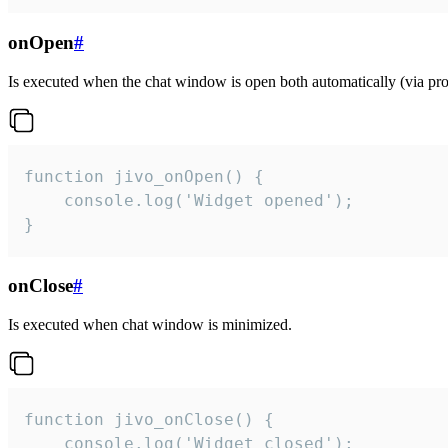
onOpen
#
Is executed when the chat window is open both automatically (via proa
function jivo_onOpen() {

    console.log('Widget opened');

}
onClose
#
Is executed when chat window is minimized.
function jivo_onClose() {

    console.log('Widget closed');
