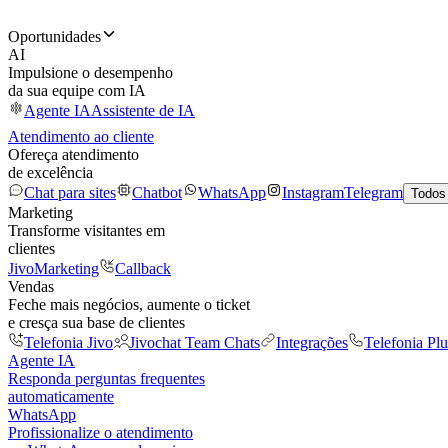
Oportunidades
AI
Impulsione o desempenho
da sua equipe com IA
Agente IA
Assistente de IA
Atendimento ao cliente
Ofereça atendimento
de excelência
Chat para sites
Chatbot
WhatsApp
Instagram
Telegram
Todos
Marketing
Transforme visitantes em
clientes
JivoMarketing
Callback
Vendas
Feche mais negócios, aumente o ticket
e cresça sua base de clientes
Telefonia Jivo
Jivochat Team Chats
Integrações
Telefonia Plu
Agente IA
Responda perguntas frequentes
automaticamente
WhatsApp
Profissionalize o atendimento