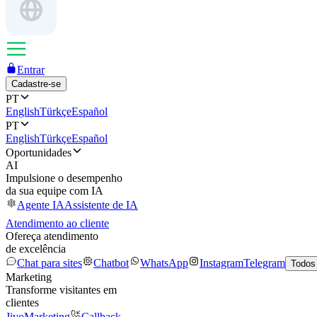
Entrar
Cadastre-se
PT
English
Türkçe
Español
PT
English
Türkçe
Español
Oportunidades
AI
Impulsione o desempenho
da sua equipe com IA
Agente IA
Assistente de IA
Atendimento ao cliente
Ofereça atendimento
de excelência
Chat para sites
Chatbot
WhatsApp
Instagram
Telegram
Todos
Marketing
Transforme visitantes em
clientes
JivoMarketing
Callback