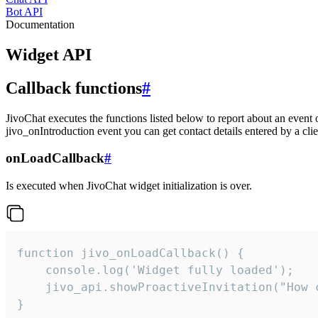
Bot API
Documentation
Widget API
Callback functions
#
JivoChat executes the functions listed below to report about an event 
jivo_onIntroduction event you can get contact details entered by a clie
onLoadCallback
#
Is executed when JivoChat widget initialization is over.
function jivo_onLoadCallback() {

    console.log('Widget fully loaded');

    jivo_api.showProactiveInvitation("How c
}