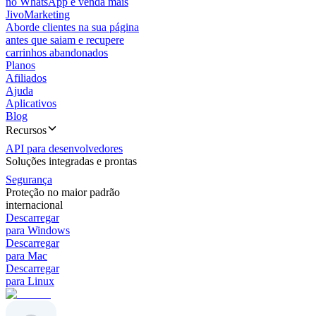
no WhatsApp e venda mais
JivoMarketing
Aborde clientes na sua página
antes que saiam e recupere
carrinhos abandonados
Planos
Afiliados
Ajuda
Aplicativos
Blog
Recursos
API para desenvolvedores
Soluções integradas e prontas
Segurança
Proteção no maior padrão
internacional
Descarregar
para Windows
Descarregar
para Mac
Descarregar
para Linux