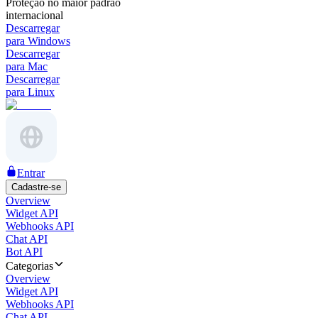
Proteção no maior padrão
internacional
Descarregar
para Windows
Descarregar
para Mac
Descarregar
para Linux
Entrar
Cadastre-se
Overview
Widget API
Webhooks API
Chat API
Bot API
Categorias
Overview
Widget API
Webhooks API
Chat API