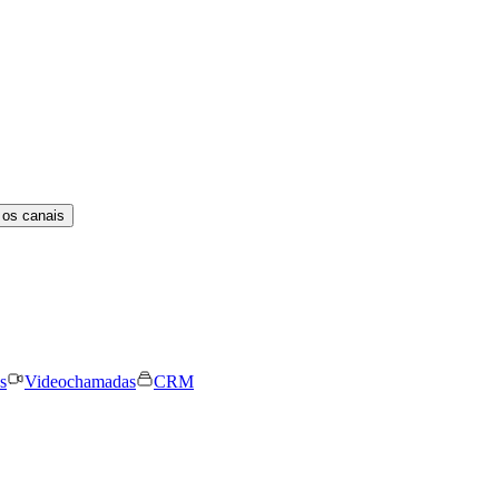
 os canais
s
Videochamadas
CRM