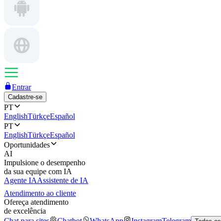
Entrar
Cadastre-se
PT
English
Türkçe
Español
PT
English
Türkçe
Español
Oportunidades
AI
Impulsione o desempenho
da sua equipe com IA
Agente IA
Assistente de IA
Atendimento ao cliente
Ofereça atendimento
de excelência
Chat para sites
Chatbot
WhatsApp
Instagram
Telegram