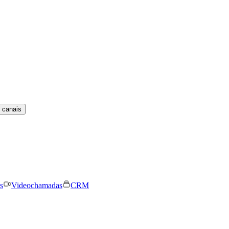
 canais
s
Videochamadas
CRM