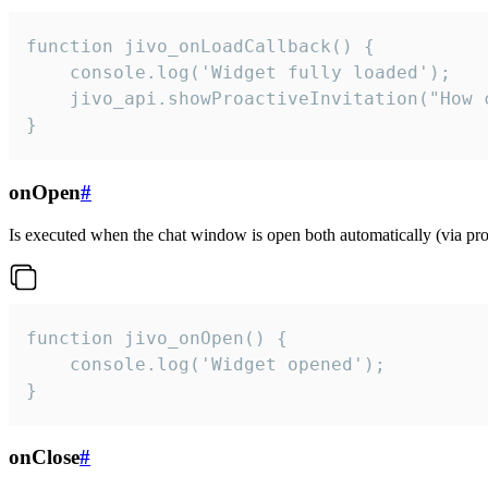
function jivo_onLoadCallback() {

    console.log('Widget fully loaded');

    jivo_api.showProactiveInvitation("How c
}
onOpen
#
Is executed when the chat window is open both automatically (via proa
function jivo_onOpen() {

    console.log('Widget opened');

}
onClose
#