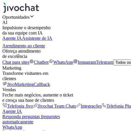
Oportunidades
AI
Impulsione o desempenho
da sua equipe com IA
Agente IA
Assistente de IA
Atendimento ao cliente
Ofereça atendimento
de excelência
Chat para sites
Chatbot
WhatsApp
Instagram
Telegram
Todos os
Marketing
Transforme visitantes em
clientes
JivoMarketing
Callback
Vendas
Feche mais negócios, aumente o ticket
e cresça sua base de clientes
Telefonia Jivo
Jivochat Team Chats
Integrações
Telefonia Plu
Agente IA
Responda perguntas frequentes
automaticamente
WhatsApp