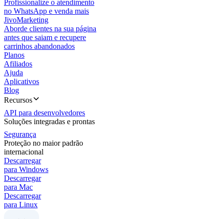
Profissionalize o atendimento
no WhatsApp e venda mais
JivoMarketing
Aborde clientes na sua página
antes que saiam e recupere
carrinhos abandonados
Planos
Afiliados
Ajuda
Aplicativos
Blog
Recursos
API para desenvolvedores
Soluções integradas e prontas
Segurança
Proteção no maior padrão
internacional
Descarregar
para Windows
Descarregar
para Mac
Descarregar
para Linux