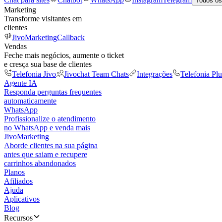
Todos os
Marketing
Transforme visitantes em
clientes
JivoMarketing
Callback
Vendas
Feche mais negócios, aumente o ticket
e cresça sua base de clientes
Telefonia Jivo
Jivochat Team Chats
Integrações
Telefonia Plu
Agente IA
Responda perguntas frequentes
automaticamente
WhatsApp
Profissionalize o atendimento
no WhatsApp e venda mais
JivoMarketing
Aborde clientes na sua página
antes que saiam e recupere
carrinhos abandonados
Planos
Afiliados
Ajuda
Aplicativos
Blog
Recursos