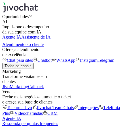
Oportunidades
AI
Impulsione o desempenho
da sua equipe com IA
Agente IA
Assistente de IA
Atendimento ao cliente
Ofereça atendimento
de excelência
Chat para sites
Chatbot
WhatsApp
Instagram
Telegram
Todos os canais
Marketing
Transforme visitantes em
clientes
JivoMarketing
Callback
Vendas
Feche mais negócios, aumente o ticket
e cresça sua base de clientes
Telefonia Jivo
Jivochat Team Chats
Integrações
Telefonia
Plus
Videochamadas
CRM
Agente IA
Responda perguntas frequentes