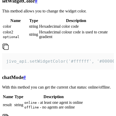
setWidgetColor
#
This method allows you to change the widget color.
Name
Type
Description
color
string
Hexadecimal color code
color2
Hexadecimal colour code is used to create
string
gradient
optional
jivo_api.setWidgetColor('#ffffff', '#00000
chatMode
#
With this method you can get the current chat status: online/offline.
Name
Type
Description
- at least one agent is online
online
result
string
- no agents are online
offline