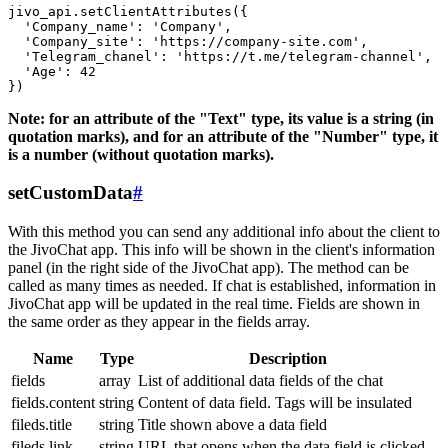
jivo_api.setClientAttributes({

  'Company_name': 'Company',

  'Company_site': 'https://company-site.com',

  'Telegram_chanel': 'https://t.me/telegram-channel',

  'Age': 42

Note: for an attribute of the "Text" type, its value is a string (in
quotation marks), and for an attribute of the "Number" type, it
is a number (without quotation marks).
setCustomData
#
With this method you can send any additional info about the client to
the JivoChat app. This info will be shown in the client's information
panel (in the right side of the JivoChat app). The method can be
called as many times as needed. If chat is established, information in
JivoChat app will be updated in the real time. Fields are shown in
the same order as they appear in the fields array.
Name
Type
Description
fields
array
List of additional data fields of the chat
fields.content
string
Content of data field. Tags will be insulated
fileds.title
string
Title shown above a data field
fileds.link
string
URL that opens when the data field is clicked