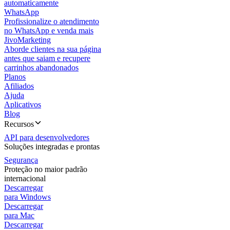
automaticamente
WhatsApp
Profissionalize o atendimento
no WhatsApp e venda mais
JivoMarketing
Aborde clientes na sua página
antes que saiam e recupere
carrinhos abandonados
Planos
Afiliados
Ajuda
Aplicativos
Blog
Recursos
API para desenvolvedores
Soluções integradas e prontas
Segurança
Proteção no maior padrão
internacional
Descarregar
para Windows
Descarregar
para Mac
Descarregar