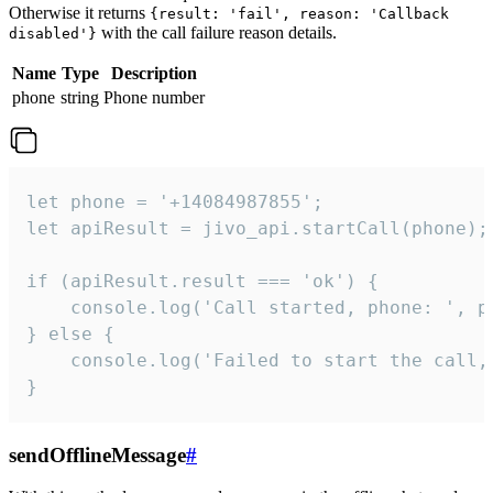
Otherwise it returns
{result: 'fail', reason: 'Callback
with the call failure reason details.
disabled'}
Name
Type
Description
phone
string
Phone number
let phone = '+14084987855';

let apiResult = jivo_api.startCall(phone);

if (apiResult.result === 'ok') {

    console.log('Call started, phone: ', ph
} else {

    console.log('Failed to start the call,
}
sendOfflineMessage
#