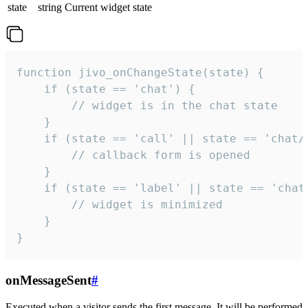
state
string
Current widget state
function jivo_onChangeState(state) {

    if (state == 'chat') {

        // widget is in the chat state

    }

    if (state == 'call' || state == 'chat/c
        // callback form is opened

    }

    if (state == 'label' || state == 'chat/
        // widget is minimized

    }

}
onMessageSent
#
Executed when a visitor sends the first message. It will be performed