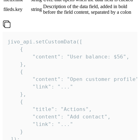
Description of the data field, added in bold
fileds.key
string
before the field content, separated by a colon
jivo_api.setCustomData([

    {

        "content": "User balance: $56",

    },

    {

        "content": "Open customer profile",
        "link": "..."

    },

    {

        "title": "Actions",

        "content": "Add contact",

        "link": "..."

    }

 ]);