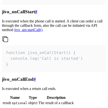
jivo_onCallStart
#
Is executed when the phone call is started. A client can order a call
through the callback form, also the call can be initiated via API
method
jivo_api.startCall()
.
function jivo_onCallStart() {

  console.log('Call is started')

}
jivo_onCallEnd
#
Is executed when a return call ends.
Name
Type
Description
result
object
The result of a callback
optional