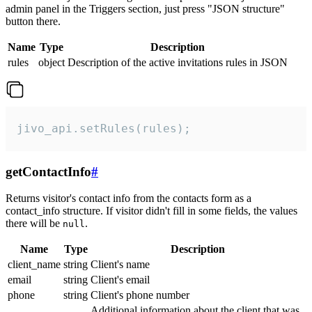
admin panel in the Triggers section, just press "JSON structure"
button there.
Name
Type
Description
rules
object
Description of the active invitations rules in JSON
jivo_api.setRules(rules);
getContactInfo
#
Returns visitor's contact info from the contacts form as a
contact_info structure. If visitor didn't fill in some fields, the values
there will be
.
null
Name
Type
Description
client_name
string
Client's name
email
string
Client's email
phone
string
Client's phone number
Additional information about the client that was