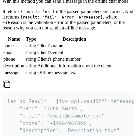
With this method you can send a message in the offline chat mode.
It returns
if the passed parameters are correct. And
{result: 'ok'}
it returns
, where
{result: 'fail', error: errReason}
errReason is the validation error of the passed parameters, or the
reason why you can not send an offline message.
Name
Type
Description
name
string
Client's name
email
string
Client's email
phone
string
Client's phone number
description
string
Additional information about the client
message
string
Offline message text
let apiResult = jivo_api.sendOfflineMessage
    "name": "John Smith",

    "email": "email@example.com",

    "phone": "+14084987855",

    "description": "Description text",
