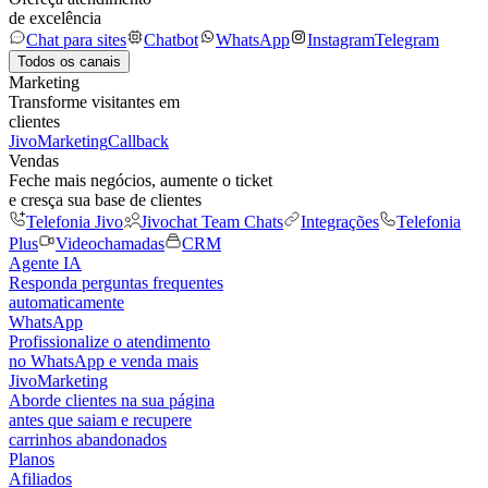
de excelência
Chat para sites
Chatbot
WhatsApp
Instagram
Telegram
Todos os canais
Marketing
Transforme visitantes em
clientes
JivoMarketing
Callback
Vendas
Feche mais negócios, aumente o ticket
e cresça sua base de clientes
Telefonia Jivo
Jivochat Team Chats
Integrações
Telefonia
Plus
Videochamadas
CRM
Agente IA
Responda perguntas frequentes
automaticamente
WhatsApp
Profissionalize o atendimento
no WhatsApp e venda mais
JivoMarketing
Aborde clientes na sua página
antes que saiam e recupere
carrinhos abandonados
Planos
Afiliados