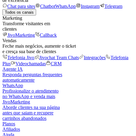
de excelência
Chat para sites
Chatbot
WhatsApp
Instagram
Telegram
Todos os canais
Marketing
Transforme visitantes em
clientes
JivoMarketing
Callback
Vendas
Feche mais negócios, aumente o ticket
e cresça sua base de clientes
Telefonia Jivo
Jivochat Team Chats
Integrações
Telefonia
Plus
Videochamadas
CRM
Agente IA
Responda perguntas frequentes
automaticamente
WhatsApp
Profissionalize o atendimento
no WhatsApp e venda mais
JivoMarketing
Aborde clientes na sua página
antes que saiam e recupere
carrinhos abandonados
Planos
Afiliados
Ajuda