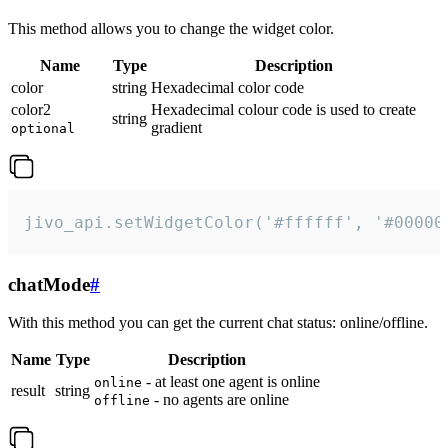
This method allows you to change the widget color.
Name
Type
Description
color
string
Hexadecimal color code
color2
Hexadecimal colour code is used to create
string
gradient
optional
jivo_api.setWidgetColor('#ffffff', '#00000
chatMode
#
With this method you can get the current chat status: online/offline.
Name
Type
Description
- at least one agent is online
online
result
string
- no agents are online
offline