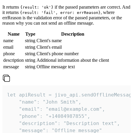
It returns
if the passed parameters are correct. And
{result: 'ok'}
it returns
, where
{result: 'fail', error: errReason}
errReason is the validation error of the passed parameters, or the
reason why you can not send an offline message.
Name
Type
Description
name
string
Client's name
email
string
Client's email
phone
string
Client's phone number
description
string
Additional information about the client
message
string
Offline message text
let apiResult = jivo_api.sendOfflineMessage
    "name": "John Smith",

    "email": "email@example.com",

    "phone": "+14084987855",

    "description": "Description text",

    "message": "Offline message"
