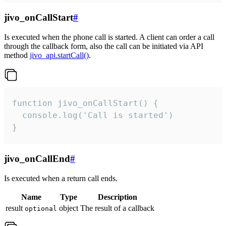
jivo_onCallStart
#
Is executed when the phone call is started. A client can order a call
through the callback form, also the call can be initiated via API
method
jivo_api.startCall()
.
function jivo_onCallStart() {

  console.log('Call is started')

}
jivo_onCallEnd
#
Is executed when a return call ends.
Name
Type
Description
result
object
The result of a callback
optional