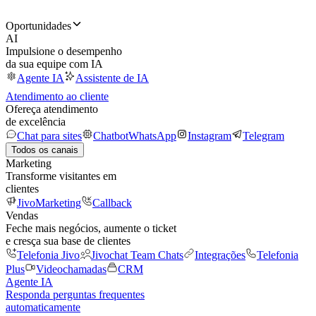
Oportunidades
AI
Impulsione o desempenho
da sua equipe com IA
Agente IA
Assistente de IA
Atendimento ao cliente
Ofereça atendimento
de excelência
Chat para sites
Chatbot
WhatsApp
Instagram
Telegram
Todos os canais
Marketing
Transforme visitantes em
clientes
JivoMarketing
Callback
Vendas
Feche mais negócios, aumente o ticket
e cresça sua base de clientes
Telefonia Jivo
Jivochat Team Chats
Integrações
Telefonia
Plus
Videochamadas
CRM
Agente IA
Responda perguntas frequentes
automaticamente