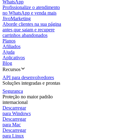
WhatsApp
Profissionalize o atendimento
no WhatsApp e venda mais
JivoMarketing
Aborde clientes na sua página
antes que saiam e recupere
carrinhos abandonados
Planos
Afiliados
Ajuda
Aplicativos
Blog
Recursos
API para desenvolvedores
Soluções integradas e prontas
Segurança
Proteção no maior padrão
internacional
Descarregar
para Windows
Descarregar
para Mac
Descarregar
para Linux