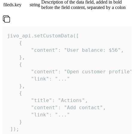
Description of the data field, added in bold
fileds.key
string
before the field content, separated by a colon
jivo_api.setCustomData([

    {

        "content": "User balance: $56",

    },

    {

        "content": "Open customer profile",
        "link": "..."

    },

    {

        "title": "Actions",

        "content": "Add contact",

        "link": "..."

    }

 ]);