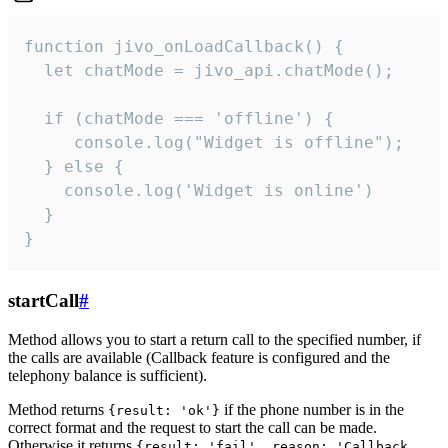
function jivo_onLoadCallback() {

  let chatMode = jivo_api.chatMode();

  if (chatMode === 'offline') {

     console.log("Widget is offline");

  } else {

    console.log('Widget is online')

  }

}
startCall
#
Method allows you to start a return call to the specified number, if
the calls are available (Callback feature is configured and the
telephony balance is sufficient).
Method returns
if the phone number is in the
{result: 'ok'}
correct format and the request to start the call can be made.
Otherwise it returns
{result: 'fail', reason: 'Callback