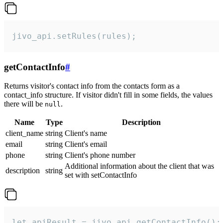
jivo_api.setRules(rules);
getContactInfo
#
Returns visitor's contact info from the contacts form as a
contact_info structure. If visitor didn't fill in some fields, the values
there will be
.
null
Name
Type
Description
client_name
string
Client's name
email
string
Client's email
phone
string
Client's phone number
Additional information about the client that was
description
string
set with setContactInfo
let apiResult = jivo_api.getContactInfo();
