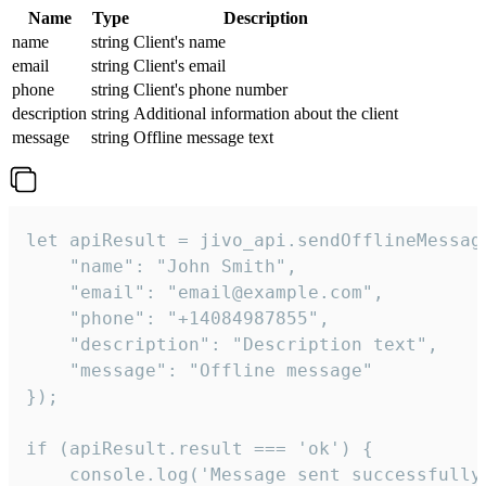
Name
Type
Description
name
string
Client's name
email
string
Client's email
phone
string
Client's phone number
description
string
Additional information about the client
message
string
Offline message text
let apiResult = jivo_api.sendOfflineMessage
    "name": "John Smith",

    "email": "email@example.com",

    "phone": "+14084987855",

    "description": "Description text",

    "message": "Offline message"

});

if (apiResult.result === 'ok') {

    console.log('Message sent successfully'