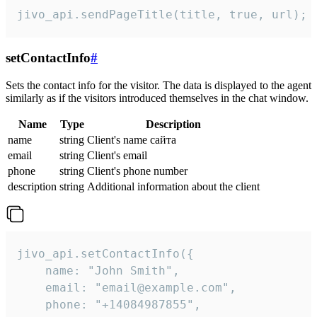
jivo_api.sendPageTitle(title, true, url);
setContactInfo
#
Sets the contact info for the visitor. The data is displayed to the agent
similarly as if the visitors introduced themselves in the chat window.
Name
Type
Description
name
string
Client's name сайта
email
string
Client's email
phone
string
Client's phone number
description
string
Additional information about the client
jivo_api.setContactInfo({

    name: "John Smith",

    email: "email@example.com",

    phone: "+14084987855",
