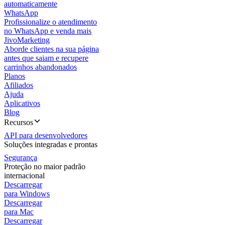
automaticamente
WhatsApp
Profissionalize o atendimento
no WhatsApp e venda mais
JivoMarketing
Aborde clientes na sua página
antes que saiam e recupere
carrinhos abandonados
Planos
Afiliados
Ajuda
Aplicativos
Blog
Recursos
API para desenvolvedores
Soluções integradas e prontas
Segurança
Proteção no maior padrão
internacional
Descarregar
para Windows
Descarregar
para Mac
Descarregar