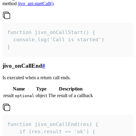
method
jivo_api.startCall()
.
function jivo_onCallStart() {

  console.log('Call is started')

}
jivo_onCallEnd
#
Is executed when a return call ends.
Name
Type
Description
result
object
The result of a callback
optional
function jivo_onCallEnd(res) {

    if (res.result == 'ok') {
