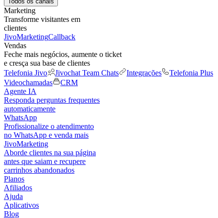
Todos os canais
Marketing
Transforme visitantes em
clientes
JivoMarketing
Callback
Vendas
Feche mais negócios, aumente o ticket
e cresça sua base de clientes
Telefonia Jivo
Jivochat Team Chats
Integrações
Telefonia Plus
Videochamadas
CRM
Agente IA
Responda perguntas frequentes
automaticamente
WhatsApp
Profissionalize o atendimento
no WhatsApp e venda mais
JivoMarketing
Aborde clientes na sua página
antes que saiam e recupere
carrinhos abandonados
Planos
Afiliados
Ajuda
Aplicativos
Blog