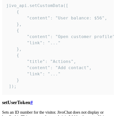
jivo_api.setCustomData([

    {

        "content": "User balance: $56",

    },

    {

        "content": "Open customer profile",
        "link": "..."

    },

    {

        "title": "Actions",

        "content": "Add contact",

        "link": "..."

    }

 ]);
setUserToken
#
Sets an ID number for the visitor. JivoChat does not display or