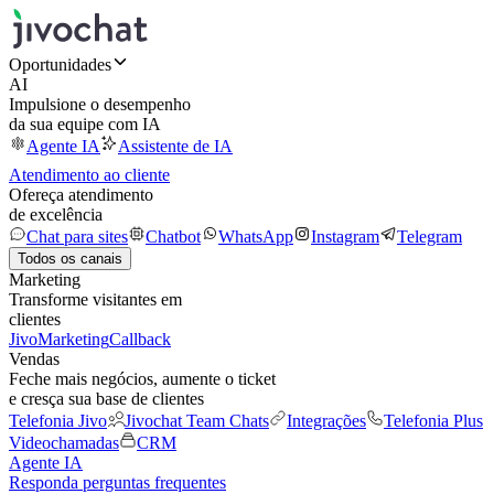
Oportunidades
AI
Impulsione o desempenho
da sua equipe com IA
Agente IA
Assistente de IA
Atendimento ao cliente
Ofereça atendimento
de excelência
Chat para sites
Chatbot
WhatsApp
Instagram
Telegram
Todos os canais
Marketing
Transforme visitantes em
clientes
JivoMarketing
Callback
Vendas
Feche mais negócios, aumente o ticket
e cresça sua base de clientes
Telefonia Jivo
Jivochat Team Chats
Integrações
Telefonia Plus
Videochamadas
CRM
Agente IA
Responda perguntas frequentes