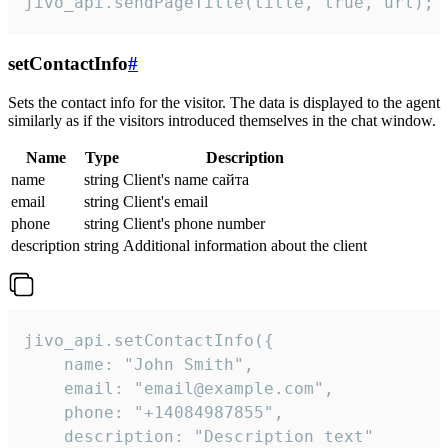
jivo_api.sendPageTitle(title, true, url);
setContactInfo
#
Sets the contact info for the visitor. The data is displayed to the agent
similarly as if the visitors introduced themselves in the chat window.
Name
Type
Description
name
string
Client's name сайта
email
string
Client's email
phone
string
Client's phone number
description
string
Additional information about the client
jivo_api.setContactInfo({

    name: "John Smith",

    email: "email@example.com",

    phone: "+14084987855",

    description: "Description text"
