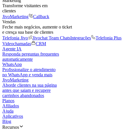
Marketing
Transforme visitantes em
clientes
JivoMarketing
Callback
Vendas
Feche mais negócios, aumente o ticket
e cresça sua base de clientes
Telefonia Jivo
Jivochat Team Chats
Integrações
Telefonia Plus
Videochamadas
CRM
Agente IA
Responda perguntas frequentes
automaticamente
WhatsApp
Profissionalize o atendimento
no WhatsApp e venda mais
JivoMarketing
Aborde clientes na sua página
antes que saiam e recupere
carrinhos abandonados
Planos
Afiliados
Ajuda
Aplicativos
Blog
Recursos