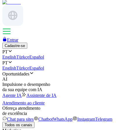
Entrar
Cadastre-se
PT
English
Türkçe
Español
PT
English
Türkçe
Español
Oportunidades
AI
Impulsione o desempenho
da sua equipe com IA
Agente IA
Assistente de IA
Atendimento ao cliente
Ofereça atendimento
de excelência
Chat para sites
Chatbot
WhatsApp
Instagram
Telegram
Todos os canais