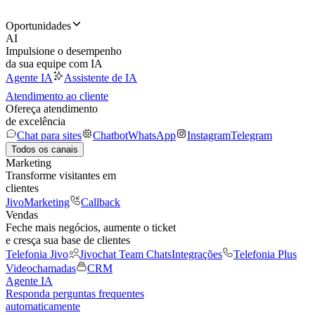
Oportunidades
AI
Impulsione o desempenho
da sua equipe com IA
Agente IA
Assistente de IA
Atendimento ao cliente
Ofereça atendimento
de excelência
Chat para sites
Chatbot
WhatsApp
Instagram
Telegram
Todos os canais
Marketing
Transforme visitantes em
clientes
JivoMarketing
Callback
Vendas
Feche mais negócios, aumente o ticket
e cresça sua base de clientes
Telefonia Jivo
Jivochat Team Chats
Integrações
Telefonia Plus
Videochamadas
CRM
Agente IA
Responda perguntas frequentes
automaticamente