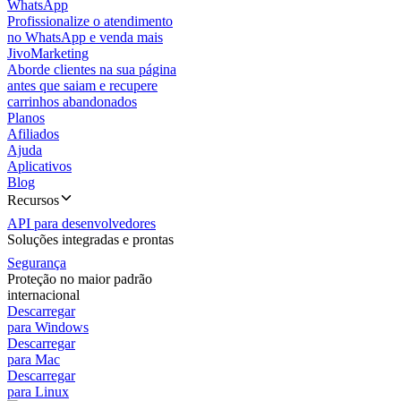
WhatsApp
Profissionalize o atendimento
no WhatsApp e venda mais
JivoMarketing
Aborde clientes na sua página
antes que saiam e recupere
carrinhos abandonados
Planos
Afiliados
Ajuda
Aplicativos
Blog
Recursos
API para desenvolvedores
Soluções integradas e prontas
Segurança
Proteção no maior padrão
internacional
Descarregar
para Windows
Descarregar
para Mac
Descarregar
para Linux