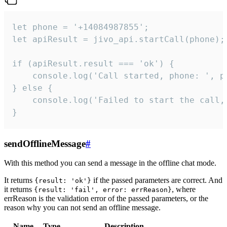
let phone = '+14084987855';

let apiResult = jivo_api.startCall(phone);

if (apiResult.result === 'ok') {

    console.log('Call started, phone: ', ph
} else {

    console.log('Failed to start the call,
}
sendOfflineMessage
#
With this method you can send a message in the offline chat mode.
It returns
if the passed parameters are correct. And
{result: 'ok'}
it returns
, where
{result: 'fail', error: errReason}
errReason is the validation error of the passed parameters, or the
reason why you can not send an offline message.
Name
Type
Description