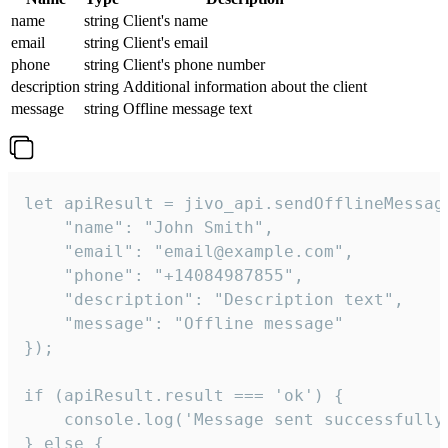
name
string
Client's name
email
string
Client's email
phone
string
Client's phone number
description
string
Additional information about the client
message
string
Offline message text
let apiResult = jivo_api.sendOfflineMessage
    "name": "John Smith",

    "email": "email@example.com",

    "phone": "+14084987855",

    "description": "Description text",

    "message": "Offline message"

});

if (apiResult.result === 'ok') {

    console.log('Message sent successfully'
} else {
