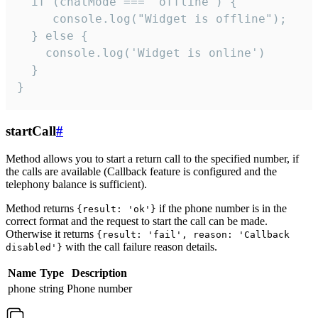
  if (chatMode === 'offline') {

     console.log("Widget is offline");

  } else {

    console.log('Widget is online')

  }

}
startCall
#
Method allows you to start a return call to the specified number, if
the calls are available (Callback feature is configured and the
telephony balance is sufficient).
Method returns
if the phone number is in the
{result: 'ok'}
correct format and the request to start the call can be made.
Otherwise it returns
{result: 'fail', reason: 'Callback
with the call failure reason details.
disabled'}
Name
Type
Description
phone
string
Phone number