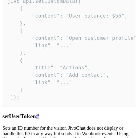
jivo_api.setCustomData([

    {

        "content": "User balance: $56",

    },

    {

        "content": "Open customer profile",
        "link": "..."

    },

    {

        "title": "Actions",

        "content": "Add contact",

        "link": "..."

    }

 ]);
setUserToken
#
Sets an ID number for the visitor. JivoChat does not display or
handle this ID in any way but sends it in Webhook events. Using