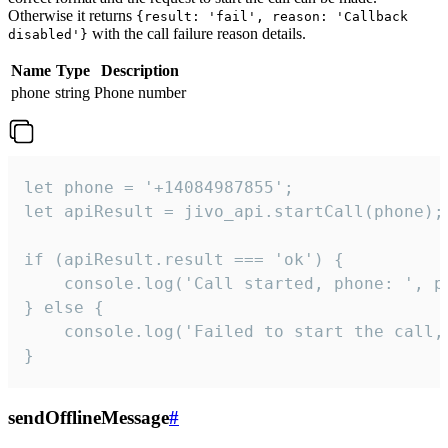
Otherwise it returns
{result: 'fail', reason: 'Callback
with the call failure reason details.
disabled'}
Name
Type
Description
phone
string
Phone number
let phone = '+14084987855';

let apiResult = jivo_api.startCall(phone);

if (apiResult.result === 'ok') {

    console.log('Call started, phone: ', ph
} else {

    console.log('Failed to start the call,
}
sendOfflineMessage
#