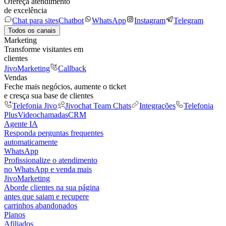
Ofereça atendimento
de excelência
Chat para sites
Chatbot
WhatsApp
Instagram
Telegram
Todos os canais
Marketing
Transforme visitantes em
clientes
JivoMarketing
Callback
Vendas
Feche mais negócios, aumente o ticket
e cresça sua base de clientes
Telefonia Jivo
Jivochat Team Chats
Integrações
Telefonia
Plus
Videochamadas
CRM
Agente IA
Responda perguntas frequentes
automaticamente
WhatsApp
Profissionalize o atendimento
no WhatsApp e venda mais
JivoMarketing
Aborde clientes na sua página
antes que saiam e recupere
carrinhos abandonados
Planos
Afiliados