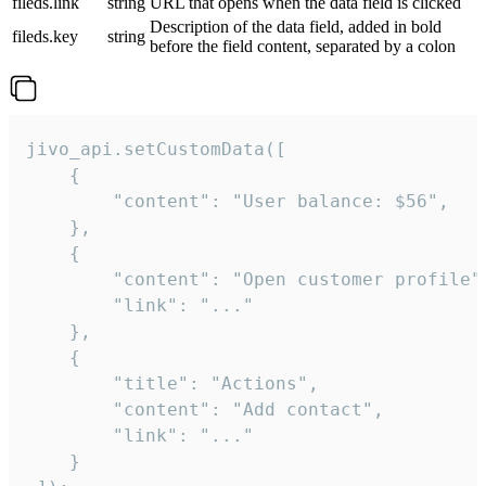
fileds.link
string
URL that opens when the data field is clicked
Description of the data field, added in bold
fileds.key
string
before the field content, separated by a colon
jivo_api.setCustomData([

    {

        "content": "User balance: $56",

    },

    {

        "content": "Open customer profile",
        "link": "..."

    },

    {

        "title": "Actions",

        "content": "Add contact",

        "link": "..."

    }
