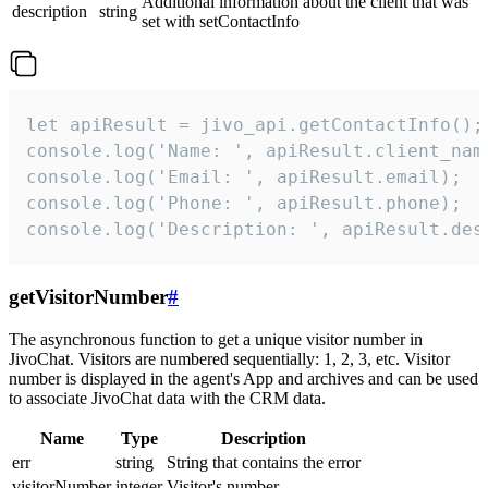
Additional information about the client that was
description
string
set with setContactInfo
let apiResult = jivo_api.getContactInfo();

console.log('Name: ', apiResult.client_name
console.log('Email: ', apiResult.email);

console.log('Phone: ', apiResult.phone);

console.log('Description: ', apiResult.des
getVisitorNumber
#
The asynchronous function to get a unique visitor number in
JivoChat. Visitors are numbered sequentially: 1, 2, 3, etc. Visitor
number is displayed in the agent's App and archives and can be used
to associate JivoChat data with the CRM data.
Name
Type
Description
err
string
String that contains the error
visitorNumber
integer
Visitor's number