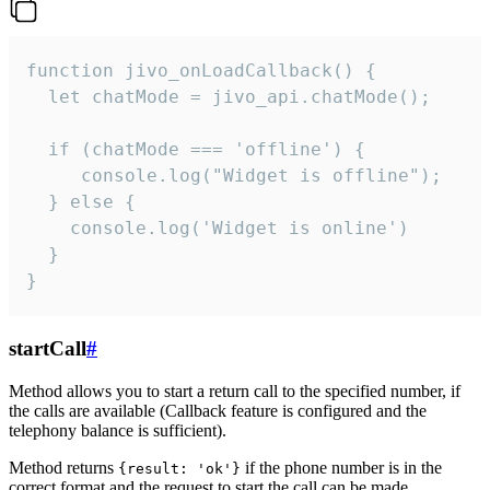
function jivo_onLoadCallback() {

  let chatMode = jivo_api.chatMode();

  if (chatMode === 'offline') {

     console.log("Widget is offline");

  } else {

    console.log('Widget is online')

  }

}
startCall
#
Method allows you to start a return call to the specified number, if
the calls are available (Callback feature is configured and the
telephony balance is sufficient).
Method returns
if the phone number is in the
{result: 'ok'}
correct format and the request to start the call can be made.