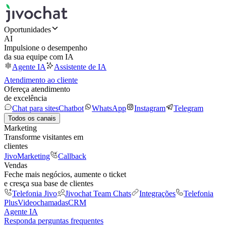
Oportunidades
AI
Impulsione o desempenho
da sua equipe com IA
Agente IA
Assistente de IA
Atendimento ao cliente
Ofereça atendimento
de excelência
Chat para sites
Chatbot
WhatsApp
Instagram
Telegram
Todos os canais
Marketing
Transforme visitantes em
clientes
JivoMarketing
Callback
Vendas
Feche mais negócios, aumente o ticket
e cresça sua base de clientes
Telefonia Jivo
Jivochat Team Chats
Integrações
Telefonia
Plus
Videochamadas
CRM
Agente IA
Responda perguntas frequentes