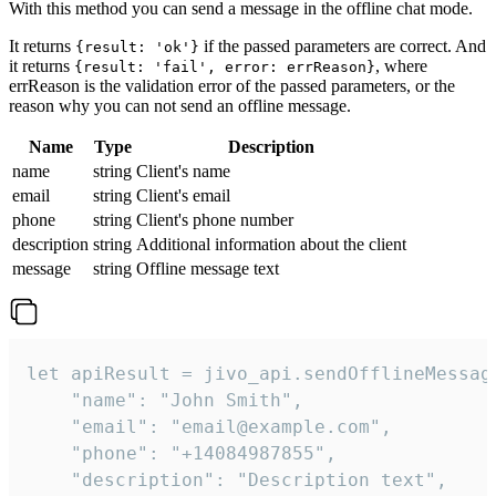
With this method you can send a message in the offline chat mode.
It returns
if the passed parameters are correct. And
{result: 'ok'}
it returns
, where
{result: 'fail', error: errReason}
errReason is the validation error of the passed parameters, or the
reason why you can not send an offline message.
Name
Type
Description
name
string
Client's name
email
string
Client's email
phone
string
Client's phone number
description
string
Additional information about the client
message
string
Offline message text
let apiResult = jivo_api.sendOfflineMessage
    "name": "John Smith",

    "email": "email@example.com",

    "phone": "+14084987855",

    "description": "Description text",
