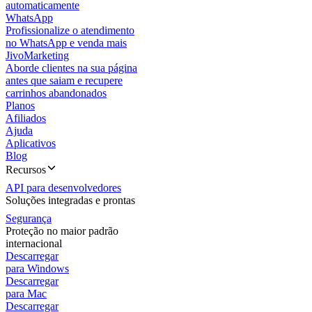
automaticamente
WhatsApp
Profissionalize o atendimento
no WhatsApp e venda mais
JivoMarketing
Aborde clientes na sua página
antes que saiam e recupere
carrinhos abandonados
Planos
Afiliados
Ajuda
Aplicativos
Blog
Recursos
API para desenvolvedores
Soluções integradas e prontas
Segurança
Proteção no maior padrão
internacional
Descarregar
para Windows
Descarregar
para Mac
Descarregar