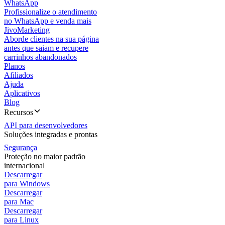
WhatsApp
Profissionalize o atendimento
no WhatsApp e venda mais
JivoMarketing
Aborde clientes na sua página
antes que saiam e recupere
carrinhos abandonados
Planos
Afiliados
Ajuda
Aplicativos
Blog
Recursos
API para desenvolvedores
Soluções integradas e prontas
Segurança
Proteção no maior padrão
internacional
Descarregar
para Windows
Descarregar
para Mac
Descarregar
para Linux