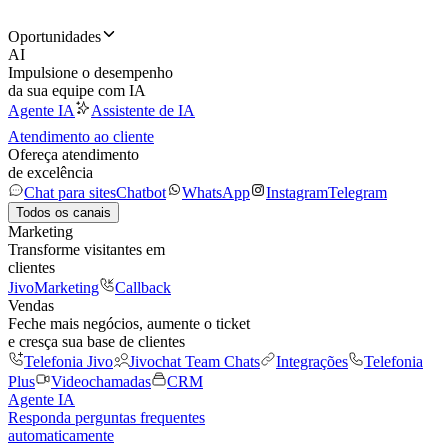
Oportunidades
AI
Impulsione o desempenho
da sua equipe com IA
Agente IA
Assistente de IA
Atendimento ao cliente
Ofereça atendimento
de excelência
Chat para sites
Chatbot
WhatsApp
Instagram
Telegram
Todos os canais
Marketing
Transforme visitantes em
clientes
JivoMarketing
Callback
Vendas
Feche mais negócios, aumente o ticket
e cresça sua base de clientes
Telefonia Jivo
Jivochat Team Chats
Integrações
Telefonia
Plus
Videochamadas
CRM
Agente IA
Responda perguntas frequentes
automaticamente