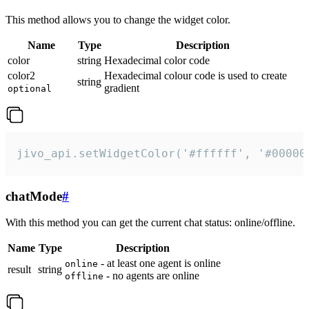
This method allows you to change the widget color.
Name
Type
Description
color
string
Hexadecimal color code
color2
Hexadecimal colour code is used to create
string
gradient
optional
jivo_api.setWidgetColor('#ffffff', '#00000
chatMode
#
With this method you can get the current chat status: online/offline.
Name
Type
Description
- at least one agent is online
online
result
string
- no agents are online
offline