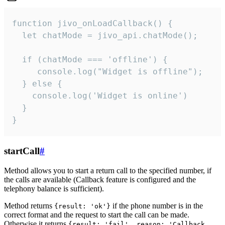
function jivo_onLoadCallback() {

  let chatMode = jivo_api.chatMode();

  if (chatMode === 'offline') {

     console.log("Widget is offline");

  } else {

    console.log('Widget is online')

  }

}
startCall
#
Method allows you to start a return call to the specified number, if
the calls are available (Callback feature is configured and the
telephony balance is sufficient).
Method returns
if the phone number is in the
{result: 'ok'}
correct format and the request to start the call can be made.
Otherwise it returns
{result: 'fail', reason: 'Callback