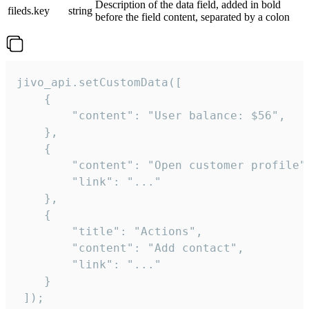
Description of the data field, added in bold
fileds.key
string
before the field content, separated by a colon
jivo_api.setCustomData([

    {

        "content": "User balance: $56",

    },

    {

        "content": "Open customer profile",
        "link": "..."

    },

    {

        "title": "Actions",

        "content": "Add contact",

        "link": "..."

    }

 ]);