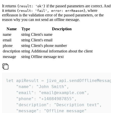
It returns
if the passed parameters are correct. And
{result: 'ok'}
it returns
, where
{result: 'fail', error: errReason}
errReason is the validation error of the passed parameters, or the
reason why you can not send an offline message.
Name
Type
Description
name
string
Client's name
email
string
Client's email
phone
string
Client's phone number
description
string
Additional information about the client
message
string
Offline message text
let apiResult = jivo_api.sendOfflineMessage
    "name": "John Smith",

    "email": "email@example.com",

    "phone": "+14084987855",

    "description": "Description text",

    "message": "Offline message"
