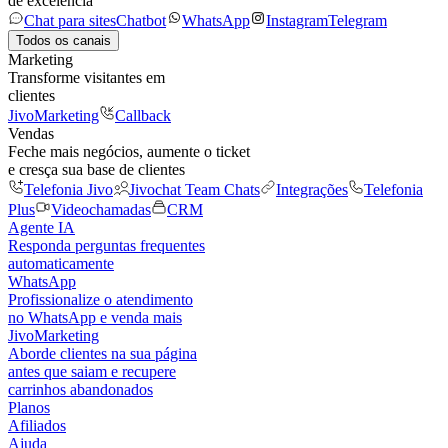
de excelência
Chat para sites
Chatbot
WhatsApp
Instagram
Telegram
Todos os canais
Marketing
Transforme visitantes em
clientes
JivoMarketing
Callback
Vendas
Feche mais negócios, aumente o ticket
e cresça sua base de clientes
Telefonia Jivo
Jivochat Team Chats
Integrações
Telefonia
Plus
Videochamadas
CRM
Agente IA
Responda perguntas frequentes
automaticamente
WhatsApp
Profissionalize o atendimento
no WhatsApp e venda mais
JivoMarketing
Aborde clientes na sua página
antes que saiam e recupere
carrinhos abandonados
Planos
Afiliados
Ajuda