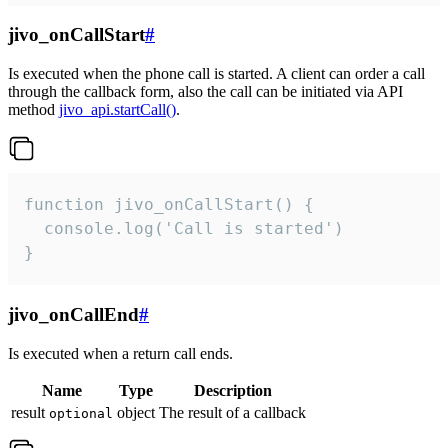
jivo_onCallStart
#
Is executed when the phone call is started. A client can order a call
through the callback form, also the call can be initiated via API
method
jivo_api.startCall()
.
function jivo_onCallStart() {

  console.log('Call is started')

}
jivo_onCallEnd
#
Is executed when a return call ends.
Name
Type
Description
result
object
The result of a callback
optional