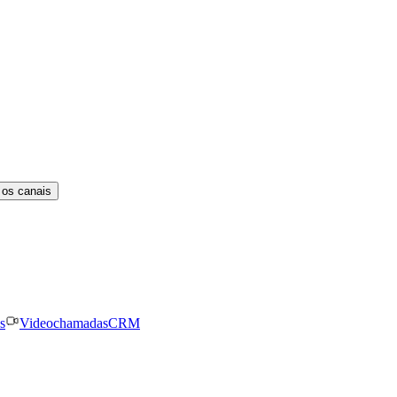
 os canais
s
Videochamadas
CRM