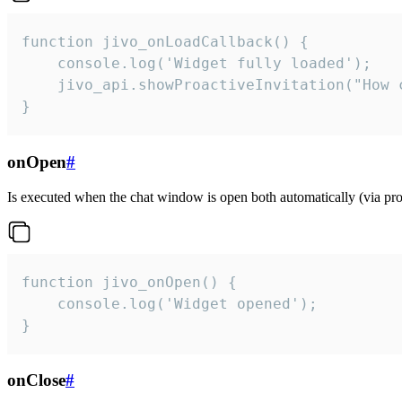
function jivo_onLoadCallback() {

    console.log('Widget fully loaded');

    jivo_api.showProactiveInvitation("How c
}
onOpen
#
Is executed when the chat window is open both automatically (via proa
function jivo_onOpen() {

    console.log('Widget opened');

}
onClose
#