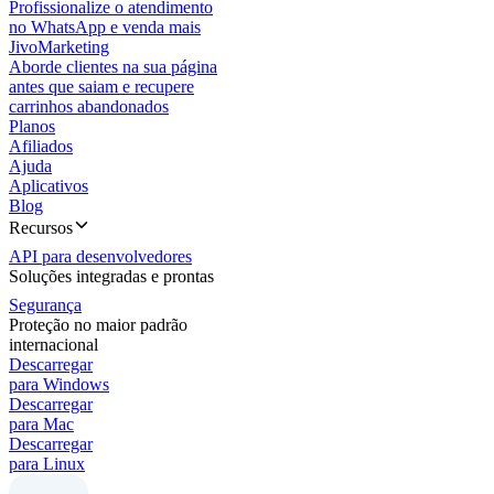
Profissionalize o atendimento
no WhatsApp e venda mais
JivoMarketing
Aborde clientes na sua página
antes que saiam e recupere
carrinhos abandonados
Planos
Afiliados
Ajuda
Aplicativos
Blog
Recursos
API para desenvolvedores
Soluções integradas e prontas
Segurança
Proteção no maior padrão
internacional
Descarregar
para Windows
Descarregar
para Mac
Descarregar
para Linux