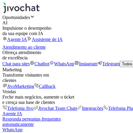
Oportunidades
AI
Impulsione o desempenho
da sua equipe com IA
Agente IA
Assistente de IA
Atendimento ao cliente
Ofereça atendimento
de excelência
Chat para sites
Chatbot
WhatsApp
Instagram
Telegram
Todos
Marketing
Transforme visitantes em
clientes
JivoMarketing
Callback
Vendas
Feche mais negócios, aumente o ticket
e cresça sua base de clientes
Telefonia Jivo
Jivochat Team Chats
Integrações
Telefonia Plu
Agente IA
Responda perguntas frequentes
automaticamente
WhatsApp