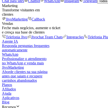
Chat para sites
Chatbot
WhatsApp
Instagram
Telegram
Todos
Marketing
Transforme visitantes em
clientes
JivoMarketing
Callback
Vendas
Feche mais negócios, aumente o ticket
e cresça sua base de clientes
Telefonia Jivo
Jivochat Team Chats
Integrações
Telefonia Plu
Agente IA
Responda perguntas frequentes
automaticamente
WhatsApp
Profissionalize o atendimento
no WhatsApp e venda mais
JivoMarketing
Aborde clientes na sua página
antes que saiam e recupere
carrinhos abandonados
Planos
Afiliados
Ajuda
Aplicativos
Blog
Recursos