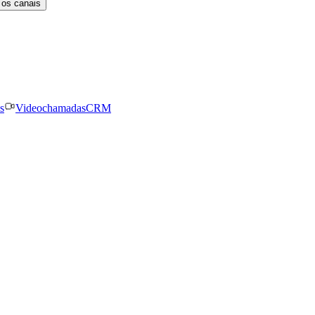
 os canais
s
Videochamadas
CRM