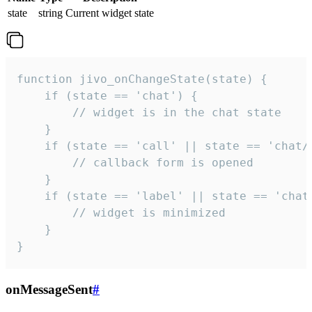
state
string
Current widget state
function jivo_onChangeState(state) {

    if (state == 'chat') {

        // widget is in the chat state

    }

    if (state == 'call' || state == 'chat/c
        // callback form is opened

    }

    if (state == 'label' || state == 'chat/
        // widget is minimized

    }

}
onMessageSent
#