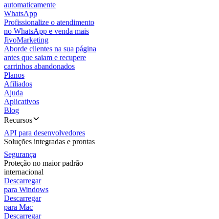
automaticamente
WhatsApp
Profissionalize o atendimento
no WhatsApp e venda mais
JivoMarketing
Aborde clientes na sua página
antes que saiam e recupere
carrinhos abandonados
Planos
Afiliados
Ajuda
Aplicativos
Blog
Recursos
API para desenvolvedores
Soluções integradas e prontas
Segurança
Proteção no maior padrão
internacional
Descarregar
para Windows
Descarregar
para Mac
Descarregar