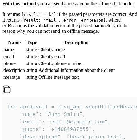
With this method you can send a message in the offline chat mode.
It returns
if the passed parameters are correct. And
{result: 'ok'}
it returns
, where
{result: 'fail', error: errReason}
errReason is the validation error of the passed parameters, or the
reason why you can not send an offline message.
Name
Type
Description
name
string
Client's name
email
string
Client's email
phone
string
Client's phone number
description
string
Additional information about the client
message
string
Offline message text
let apiResult = jivo_api.sendOfflineMessage
    "name": "John Smith",

    "email": "email@example.com",

    "phone": "+14084987855",

    "description": "Description text",
