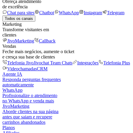
Ofereça atendimento
de excelência
Chat para sites
Chatbot
WhatsApp
Instagram
Telegram
Todos os canais
Marketing
Transforme visitantes em
clientes
JivoMarketing
Callback
Vendas
Feche mais negócios, aumente o ticket
e cresça sua base de clientes
Telefonia Jivo
Jivochat Team Chats
Integrações
Telefonia Plus
Videochamadas
CRM
Agente IA
Responda perguntas frequentes
automaticamente
WhatsApp
Profissionalize o atendimento
no WhatsApp e venda mais
JivoMarketing
Aborde clientes na sua página
antes que saiam e recupere
carrinhos abandonados
Planos
Afiliados