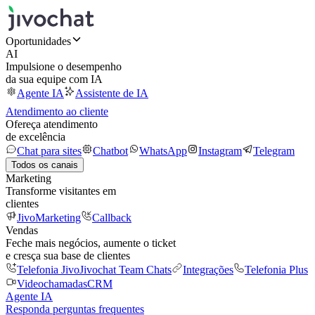
Oportunidades
AI
Impulsione o desempenho
da sua equipe com IA
Agente IA
Assistente de IA
Atendimento ao cliente
Ofereça atendimento
de excelência
Chat para sites
Chatbot
WhatsApp
Instagram
Telegram
Todos os canais
Marketing
Transforme visitantes em
clientes
JivoMarketing
Callback
Vendas
Feche mais negócios, aumente o ticket
e cresça sua base de clientes
Telefonia Jivo
Jivochat Team Chats
Integrações
Telefonia Plus
Videochamadas
CRM
Agente IA
Responda perguntas frequentes