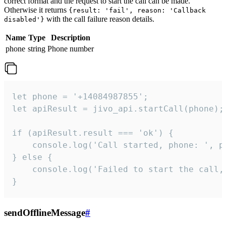
correct format and the request to start the call can be made.
Otherwise it returns
{result: 'fail', reason: 'Callback
with the call failure reason details.
disabled'}
Name
Type
Description
phone
string
Phone number
let phone = '+14084987855';

let apiResult = jivo_api.startCall(phone);

if (apiResult.result === 'ok') {

    console.log('Call started, phone: ', ph
} else {

    console.log('Failed to start the call,
}
sendOfflineMessage
#