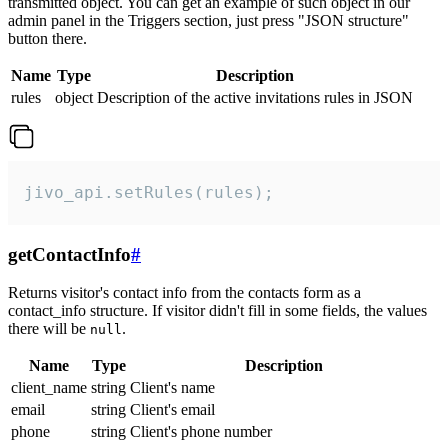
transmitted object. You can get an example of such object in our
admin panel in the Triggers section, just press "JSON structure"
button there.
Name
Type
Description
rules
object
Description of the active invitations rules in JSON
jivo_api.setRules(rules);
getContactInfo
#
Returns visitor's contact info from the contacts form as a
contact_info structure. If visitor didn't fill in some fields, the values
there will be
.
null
Name
Type
Description
client_name
string
Client's name
email
string
Client's email
phone
string
Client's phone number