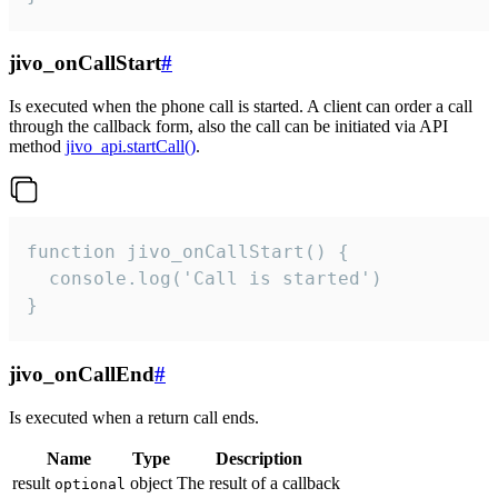
jivo_onCallStart
#
Is executed when the phone call is started. A client can order a call
through the callback form, also the call can be initiated via API
method
jivo_api.startCall()
.
function jivo_onCallStart() {

  console.log('Call is started')

}
jivo_onCallEnd
#
Is executed when a return call ends.
Name
Type
Description
result
object
The result of a callback
optional