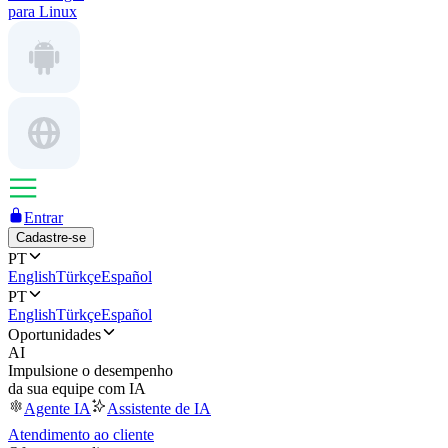
para Linux
Entrar
Cadastre-se
PT
English
Türkçe
Español
PT
English
Türkçe
Español
Oportunidades
AI
Impulsione o desempenho
da sua equipe com IA
Agente IA
Assistente de IA
Atendimento ao cliente