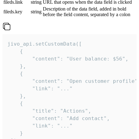
fileds.link
string
URL that opens when the data field is clicked
Description of the data field, added in bold
fileds.key
string
before the field content, separated by a colon
jivo_api.setCustomData([

    {

        "content": "User balance: $56",

    },

    {

        "content": "Open customer profile",
        "link": "..."

    },

    {

        "title": "Actions",

        "content": "Add contact",

        "link": "..."

    }
