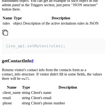
transmitted object. You can get an example of such object in our
admin panel in the Triggers section, just press "JSON structure"
button there.
Name
Type
Description
rules
object
Description of the active invitations rules in JSON
jivo_api.setRules(rules);
getContactInfo
#
Returns visitor's contact info from the contacts form as a
contact_info structure. If visitor didn't fill in some fields, the values
there will be
.
null
Name
Type
Description
client_name
string
Client's name
email
string
Client's email
phone
string
Client's phone number