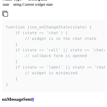
state
string
Current widget state
function jivo_onChangeState(state) {

    if (state == 'chat') {

        // widget is in the chat state

    }

    if (state == 'call' || state == 'chat/c
        // callback form is opened

    }

    if (state == 'label' || state == 'chat/
        // widget is minimized

    }

}
onMessageSent
#