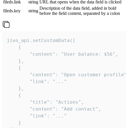
fileds.link
string
URL that opens when the data field is clicked
Description of the data field, added in bold
fileds.key
string
before the field content, separated by a colon
jivo_api.setCustomData([

    {

        "content": "User balance: $56",

    },

    {

        "content": "Open customer profile",
        "link": "..."

    },

    {

        "title": "Actions",

        "content": "Add contact",

        "link": "..."

    }
