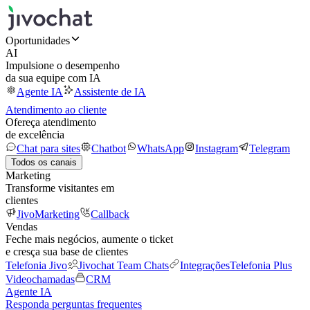
Oportunidades
AI
Impulsione o desempenho
da sua equipe com IA
Agente IA
Assistente de IA
Atendimento ao cliente
Ofereça atendimento
de excelência
Chat para sites
Chatbot
WhatsApp
Instagram
Telegram
Todos os canais
Marketing
Transforme visitantes em
clientes
JivoMarketing
Callback
Vendas
Feche mais negócios, aumente o ticket
e cresça sua base de clientes
Telefonia Jivo
Jivochat Team Chats
Integrações
Telefonia Plus
Videochamadas
CRM
Agente IA
Responda perguntas frequentes