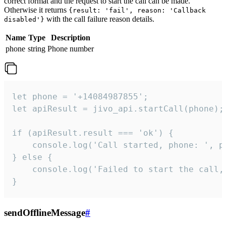
correct format and the request to start the call can be made.
Otherwise it returns
{result: 'fail', reason: 'Callback
with the call failure reason details.
disabled'}
Name
Type
Description
phone
string
Phone number
let phone = '+14084987855';

let apiResult = jivo_api.startCall(phone);

if (apiResult.result === 'ok') {

    console.log('Call started, phone: ', ph
} else {

    console.log('Failed to start the call,
}
sendOfflineMessage
#