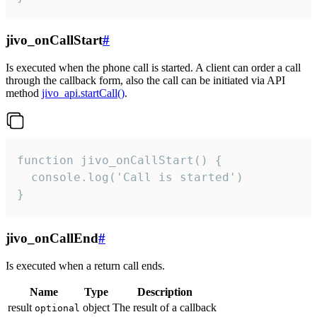
jivo_onCallStart
#
Is executed when the phone call is started. A client can order a call
through the callback form, also the call can be initiated via API
method
jivo_api.startCall()
.
function jivo_onCallStart() {

  console.log('Call is started')

}
jivo_onCallEnd
#
Is executed when a return call ends.
Name
Type
Description
result
object
The result of a callback
optional