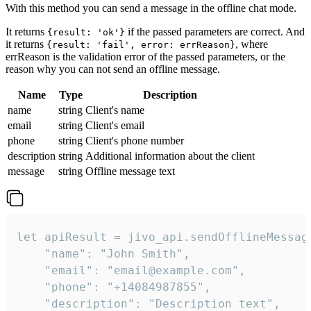
With this method you can send a message in the offline chat mode.
It returns
if the passed parameters are correct. And
{result: 'ok'}
it returns
, where
{result: 'fail', error: errReason}
errReason is the validation error of the passed parameters, or the
reason why you can not send an offline message.
Name
Type
Description
name
string
Client's name
email
string
Client's email
phone
string
Client's phone number
description
string
Additional information about the client
message
string
Offline message text
let apiResult = jivo_api.sendOfflineMessage
    "name": "John Smith",

    "email": "email@example.com",

    "phone": "+14084987855",

    "description": "Description text",
