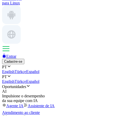
para Linux
Entrar
Cadastre-se
PT
English
Türkçe
Español
PT
English
Türkçe
Español
Oportunidades
AI
Impulsione o desempenho
da sua equipe com IA
Agente IA
Assistente de IA
Atendimento ao cliente