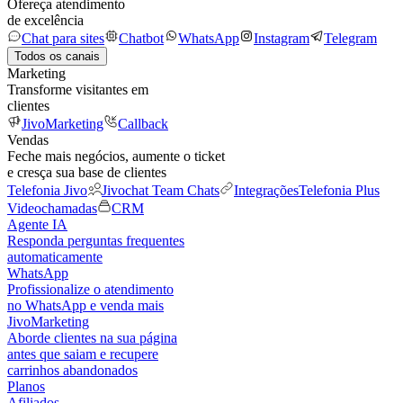
Ofereça atendimento
de excelência
Chat para sites
Chatbot
WhatsApp
Instagram
Telegram
Todos os canais
Marketing
Transforme visitantes em
clientes
JivoMarketing
Callback
Vendas
Feche mais negócios, aumente o ticket
e cresça sua base de clientes
Telefonia Jivo
Jivochat Team Chats
Integrações
Telefonia Plus
Videochamadas
CRM
Agente IA
Responda perguntas frequentes
automaticamente
WhatsApp
Profissionalize o atendimento
no WhatsApp e venda mais
JivoMarketing
Aborde clientes na sua página
antes que saiam e recupere
carrinhos abandonados
Planos
Afiliados