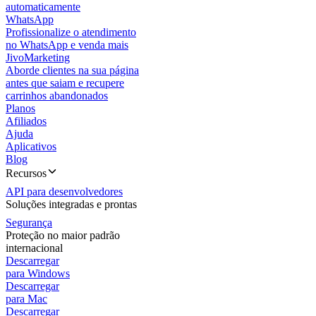
automaticamente
WhatsApp
Profissionalize o atendimento
no WhatsApp e venda mais
JivoMarketing
Aborde clientes na sua página
antes que saiam e recupere
carrinhos abandonados
Planos
Afiliados
Ajuda
Aplicativos
Blog
Recursos
API para desenvolvedores
Soluções integradas e prontas
Segurança
Proteção no maior padrão
internacional
Descarregar
para Windows
Descarregar
para Mac
Descarregar