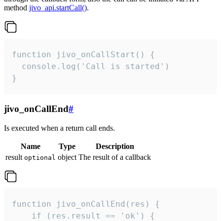
method
jivo_api.startCall()
.
function jivo_onCallStart() {

  console.log('Call is started')

}
jivo_onCallEnd
#
Is executed when a return call ends.
Name
Type
Description
result
object
The result of a callback
optional
function jivo_onCallEnd(res) {

    if (res.result == 'ok') {
