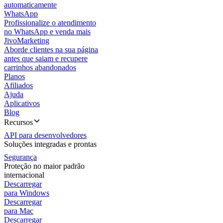
automaticamente
WhatsApp
Profissionalize o atendimento
no WhatsApp e venda mais
JivoMarketing
Aborde clientes na sua página
antes que saiam e recupere
carrinhos abandonados
Planos
Afiliados
Ajuda
Aplicativos
Blog
Recursos
API para desenvolvedores
Soluções integradas e prontas
Segurança
Proteção no maior padrão
internacional
Descarregar
para Windows
Descarregar
para Mac
Descarregar