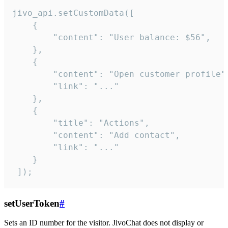
jivo_api.setCustomData([

    {

        "content": "User balance: $56",

    },

    {

        "content": "Open customer profile",
        "link": "..."

    },

    {

        "title": "Actions",

        "content": "Add contact",

        "link": "..."

    }

 ]);
setUserToken
#
Sets an ID number for the visitor. JivoChat does not display or