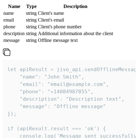
Name
Type
Description
name
string
Client's name
email
string
Client's email
phone
string
Client's phone number
description
string
Additional information about the client
message
string
Offline message text
let apiResult = jivo_api.sendOfflineMessage
    "name": "John Smith",

    "email": "email@example.com",

    "phone": "+14084987855",

    "description": "Description text",

    "message": "Offline message"

});

if (apiResult.result === 'ok') {

    console.log('Message sent successfully'