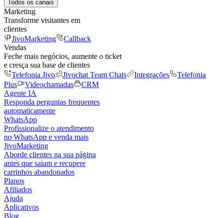
Todos os canais
Marketing
Transforme visitantes em
clientes
JivoMarketing
Callback
Vendas
Feche mais negócios, aumente o ticket
e cresça sua base de clientes
Telefonia Jivo
Jivochat Team Chats
Integrações
Telefonia
Plus
Videochamadas
CRM
Agente IA
Responda perguntas frequentes
automaticamente
WhatsApp
Profissionalize o atendimento
no WhatsApp e venda mais
JivoMarketing
Aborde clientes na sua página
antes que saiam e recupere
carrinhos abandonados
Planos
Afiliados
Ajuda
Aplicativos
Blog