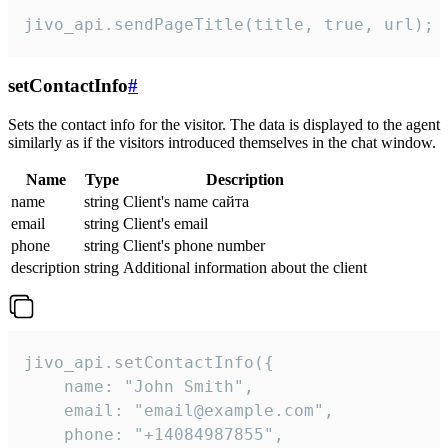
jivo_api.sendPageTitle(title, true, url);
setContactInfo
#
Sets the contact info for the visitor. The data is displayed to the agent
similarly as if the visitors introduced themselves in the chat window.
Name
Type
Description
name
string
Client's name сайта
email
string
Client's email
phone
string
Client's phone number
description
string
Additional information about the client
jivo_api.setContactInfo({

    name: "John Smith",

    email: "email@example.com",

    phone: "+14084987855",
