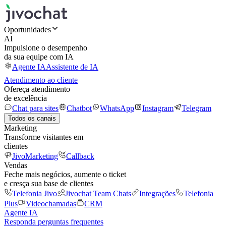
Oportunidades
AI
Impulsione o desempenho
da sua equipe com IA
Agente IA
Assistente de IA
Atendimento ao cliente
Ofereça atendimento
de excelência
Chat para sites
Chatbot
WhatsApp
Instagram
Telegram
Todos os canais
Marketing
Transforme visitantes em
clientes
JivoMarketing
Callback
Vendas
Feche mais negócios, aumente o ticket
e cresça sua base de clientes
Telefonia Jivo
Jivochat Team Chats
Integrações
Telefonia
Plus
Videochamadas
CRM
Agente IA
Responda perguntas frequentes