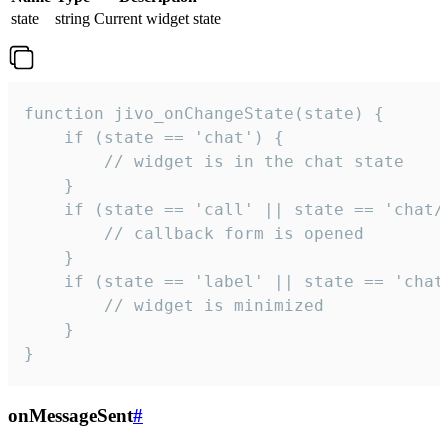
state
string
Current widget state
function jivo_onChangeState(state) {

    if (state == 'chat') {

        // widget is in the chat state

    }

    if (state == 'call' || state == 'chat/c
        // callback form is opened

    }

    if (state == 'label' || state == 'chat/
        // widget is minimized

    }

}
onMessageSent
#