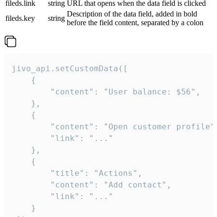
fileds.link
string
URL that opens when the data field is clicked
Description of the data field, added in bold
fileds.key
string
before the field content, separated by a colon
jivo_api.setCustomData([

    {

        "content": "User balance: $56",

    },

    {

        "content": "Open customer profile",
        "link": "..."

    },

    {

        "title": "Actions",

        "content": "Add contact",

        "link": "..."

    }
