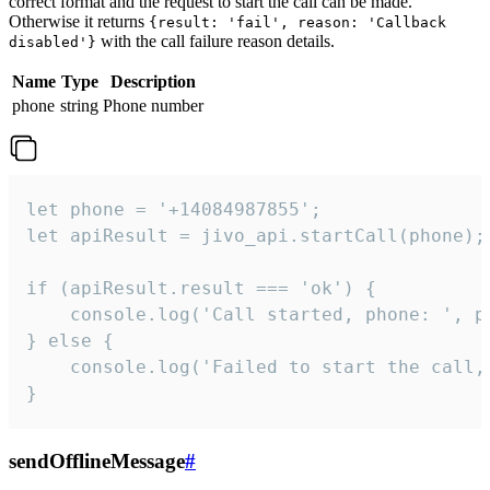
correct format and the request to start the call can be made.
Otherwise it returns
{result: 'fail', reason: 'Callback
with the call failure reason details.
disabled'}
Name
Type
Description
phone
string
Phone number
let phone = '+14084987855';

let apiResult = jivo_api.startCall(phone);

if (apiResult.result === 'ok') {

    console.log('Call started, phone: ', ph
} else {

    console.log('Failed to start the call,
}
sendOfflineMessage
#