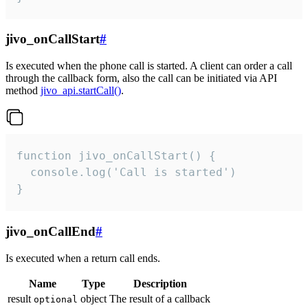
jivo_onCallStart
#
Is executed when the phone call is started. A client can order a call
through the callback form, also the call can be initiated via API
method
jivo_api.startCall()
.
function jivo_onCallStart() {

  console.log('Call is started')

}
jivo_onCallEnd
#
Is executed when a return call ends.
Name
Type
Description
result
object
The result of a callback
optional