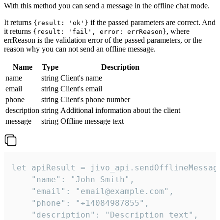
With this method you can send a message in the offline chat mode.
It returns
if the passed parameters are correct. And
{result: 'ok'}
it returns
, where
{result: 'fail', error: errReason}
errReason is the validation error of the passed parameters, or the
reason why you can not send an offline message.
Name
Type
Description
name
string
Client's name
email
string
Client's email
phone
string
Client's phone number
description
string
Additional information about the client
message
string
Offline message text
let apiResult = jivo_api.sendOfflineMessage
    "name": "John Smith",

    "email": "email@example.com",

    "phone": "+14084987855",

    "description": "Description text",
