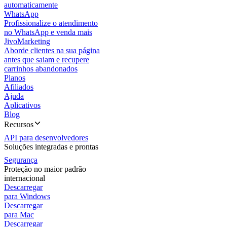
automaticamente
WhatsApp
Profissionalize o atendimento
no WhatsApp e venda mais
JivoMarketing
Aborde clientes na sua página
antes que saiam e recupere
carrinhos abandonados
Planos
Afiliados
Ajuda
Aplicativos
Blog
Recursos
API para desenvolvedores
Soluções integradas e prontas
Segurança
Proteção no maior padrão
internacional
Descarregar
para Windows
Descarregar
para Mac
Descarregar