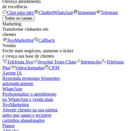
Ofereça atendimento
de excelência
Chat para sites
Chatbot
WhatsApp
Instagram
Telegram
Todos os canais
Marketing
Transforme visitantes em
clientes
JivoMarketing
Callback
Vendas
Feche mais negócios, aumente o ticket
e cresça sua base de clientes
Telefonia Jivo
Jivochat Team Chats
Integrações
Telefonia
Plus
Videochamadas
CRM
Agente IA
Responda perguntas frequentes
automaticamente
WhatsApp
Profissionalize o atendimento
no WhatsApp e venda mais
JivoMarketing
Aborde clientes na sua página
antes que saiam e recupere
carrinhos abandonados
Planos
Afiliados