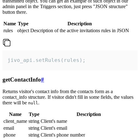
transmitted object. You can get an example of such object in our
admin panel in the Triggers section, just press "JSON structure"
button there.
Name
Type
Description
rules
object
Description of the active invitations rules in JSON
jivo_api.setRules(rules);
getContactInfo
#
Returns visitor's contact info from the contacts form as a
contact_info structure. If visitor didn't fill in some fields, the values
there will be
.
null
Name
Type
Description
client_name
string
Client's name
email
string
Client's email
phone
string
Client's phone number