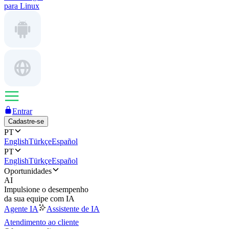
para Linux
Entrar
Cadastre-se
PT
English
Türkçe
Español
PT
English
Türkçe
Español
Oportunidades
AI
Impulsione o desempenho
da sua equipe com IA
Agente IA
Assistente de IA
Atendimento ao cliente