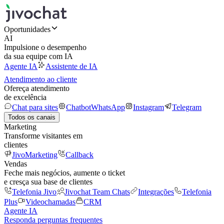
Oportunidades
AI
Impulsione o desempenho
da sua equipe com IA
Agente IA
Assistente de IA
Atendimento ao cliente
Ofereça atendimento
de excelência
Chat para sites
Chatbot
WhatsApp
Instagram
Telegram
Todos os canais
Marketing
Transforme visitantes em
clientes
JivoMarketing
Callback
Vendas
Feche mais negócios, aumente o ticket
e cresça sua base de clientes
Telefonia Jivo
Jivochat Team Chats
Integrações
Telefonia
Plus
Videochamadas
CRM
Agente IA
Responda perguntas frequentes