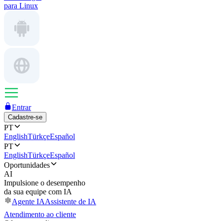
para Linux
Entrar
Cadastre-se
PT
English
Türkçe
Español
PT
English
Türkçe
Español
Oportunidades
AI
Impulsione o desempenho
da sua equipe com IA
Agente IA
Assistente de IA
Atendimento ao cliente