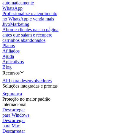
automaticamente
WhatsApp
Profissionalize o atendimento
no WhatsApp e venda mais
JivoMarketing
Aborde clientes na sua página
antes que saiam e recupere
carrinhos abandonados
Planos
Afiliados
Ajuda
Aplicativos
Blog
Recursos
API para desenvolvedores
Soluções integradas e prontas
Segurança
Proteção no maior padrão
internacional
Descarregar
para Windows
Descarregar
para Mac
Descarregar