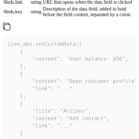
fileds.link
string
URL that opens when the data field is clicked
Description of the data field, added in bold
fileds.key
string
before the field content, separated by a colon
jivo_api.setCustomData([

    {

        "content": "User balance: $56",

    },

    {

        "content": "Open customer profile",
        "link": "..."

    },

    {

        "title": "Actions",

        "content": "Add contact",

        "link": "..."

    }
