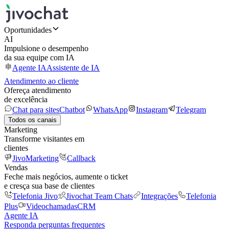
Oportunidades
AI
Impulsione o desempenho
da sua equipe com IA
Agente IA
Assistente de IA
Atendimento ao cliente
Ofereça atendimento
de excelência
Chat para sites
Chatbot
WhatsApp
Instagram
Telegram
Todos os canais
Marketing
Transforme visitantes em
clientes
JivoMarketing
Callback
Vendas
Feche mais negócios, aumente o ticket
e cresça sua base de clientes
Telefonia Jivo
Jivochat Team Chats
Integrações
Telefonia
Plus
Videochamadas
CRM
Agente IA
Responda perguntas frequentes