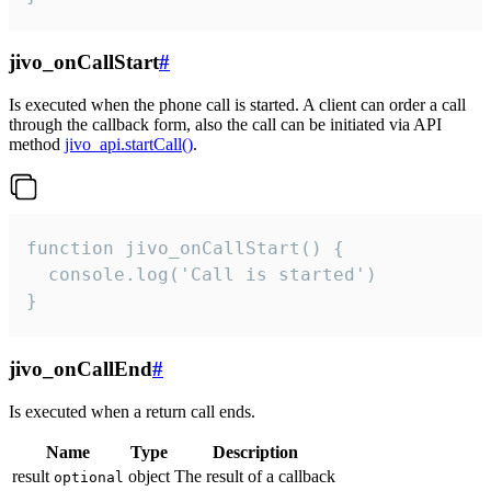
jivo_onCallStart
#
Is executed when the phone call is started. A client can order a call
through the callback form, also the call can be initiated via API
method
jivo_api.startCall()
.
function jivo_onCallStart() {

  console.log('Call is started')

}
jivo_onCallEnd
#
Is executed when a return call ends.
Name
Type
Description
result
object
The result of a callback
optional