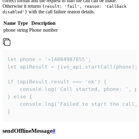
correct format and the request to start the call can be made.
Otherwise it returns
{result: 'fail', reason: 'Callback
with the call failure reason details.
disabled'}
Name
Type
Description
phone
string
Phone number
let phone = '+14084987855';

let apiResult = jivo_api.startCall(phone);

if (apiResult.result === 'ok') {

    console.log('Call started, phone: ', ph
} else {

    console.log('Failed to start the call,
}
sendOfflineMessage
#