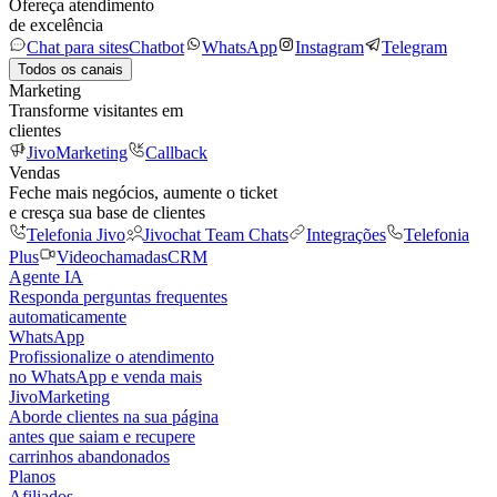
Ofereça atendimento
de excelência
Chat para sites
Chatbot
WhatsApp
Instagram
Telegram
Todos os canais
Marketing
Transforme visitantes em
clientes
JivoMarketing
Callback
Vendas
Feche mais negócios, aumente o ticket
e cresça sua base de clientes
Telefonia Jivo
Jivochat Team Chats
Integrações
Telefonia
Plus
Videochamadas
CRM
Agente IA
Responda perguntas frequentes
automaticamente
WhatsApp
Profissionalize o atendimento
no WhatsApp e venda mais
JivoMarketing
Aborde clientes na sua página
antes que saiam e recupere
carrinhos abandonados
Planos
Afiliados