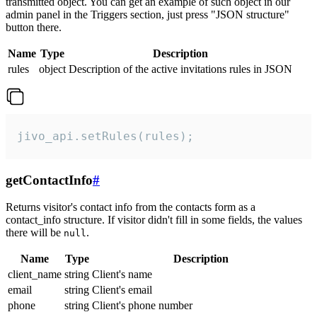
transmitted object. You can get an example of such object in our
admin panel in the Triggers section, just press "JSON structure"
button there.
Name
Type
Description
rules
object
Description of the active invitations rules in JSON
jivo_api.setRules(rules);
getContactInfo
#
Returns visitor's contact info from the contacts form as a
contact_info structure. If visitor didn't fill in some fields, the values
there will be
.
null
Name
Type
Description
client_name
string
Client's name
email
string
Client's email
phone
string
Client's phone number