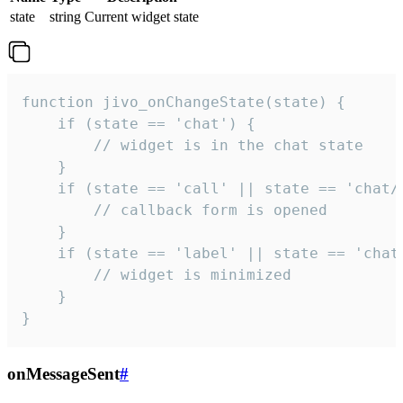
state
string
Current widget state
function jivo_onChangeState(state) {

    if (state == 'chat') {

        // widget is in the chat state

    }

    if (state == 'call' || state == 'chat/c
        // callback form is opened

    }

    if (state == 'label' || state == 'chat/
        // widget is minimized

    }

}
onMessageSent
#