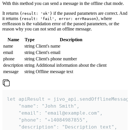
With this method you can send a message in the offline chat mode.
It returns
if the passed parameters are correct. And
{result: 'ok'}
it returns
, where
{result: 'fail', error: errReason}
errReason is the validation error of the passed parameters, or the
reason why you can not send an offline message.
Name
Type
Description
name
string
Client's name
email
string
Client's email
phone
string
Client's phone number
description
string
Additional information about the client
message
string
Offline message text
let apiResult = jivo_api.sendOfflineMessage
    "name": "John Smith",

    "email": "email@example.com",

    "phone": "+14084987855",

    "description": "Description text",
