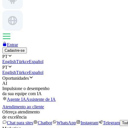
Entrar
Cadastre-se
PT
English
Türkçe
Español
PT
English
Türkçe
Español
Oportunidades
AI
Impulsione o desempenho
da sua equipe com IA
Agente IA
Assistente de IA
Atendimento ao cliente
Ofereça atendimento
de excelência
Chat para sites
Chatbot
WhatsApp
Instagram
Telegram
Tod