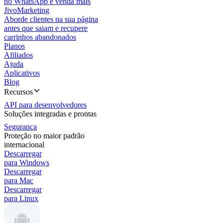
no WhatsApp e venda mais
JivoMarketing
Aborde clientes na sua página
antes que saiam e recupere
carrinhos abandonados
Planos
Afiliados
Ajuda
Aplicativos
Blog
Recursos
API para desenvolvedores
Soluções integradas e prontas
Segurança
Proteção no maior padrão
internacional
Descarregar
para Windows
Descarregar
para Mac
Descarregar
para Linux