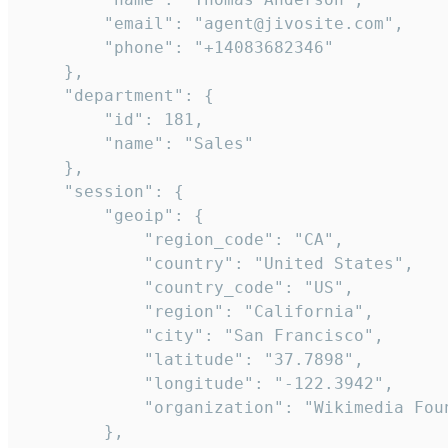
        "email": "agent@jivosite.com",

        "phone": "+14083682346"

    },

    "department": {

        "id": 181,

        "name": "Sales"

    },

    "session": {

        "geoip": {

            "region_code": "CA",

            "country": "United States",

            "country_code": "US",

            "region": "California",

            "city": "San Francisco",

            "latitude": "37.7898",

            "longitude": "-122.3942",

            "organization": "Wikimedia Foun
        },
