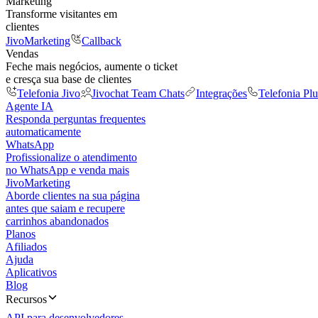
Marketing
Transforme visitantes em
clientes
JivoMarketing
Callback
Vendas
Feche mais negócios, aumente o ticket
e cresça sua base de clientes
Telefonia Jivo
Jivochat Team Chats
Integrações
Telefonia Plu
Agente IA
Responda perguntas frequentes
automaticamente
WhatsApp
Profissionalize o atendimento
no WhatsApp e venda mais
JivoMarketing
Aborde clientes na sua página
antes que saiam e recupere
carrinhos abandonados
Planos
Afiliados
Ajuda
Aplicativos
Blog
Recursos
API para desenvolvedores