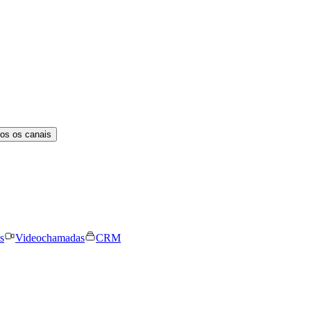
os os canais
s
Videochamadas
CRM