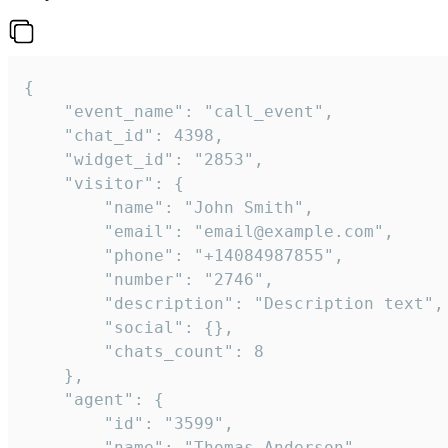
{

    "event_name": "call_event",

    "chat_id": 4398,

    "widget_id": "2853",

    "visitor": {

        "name": "John Smith",

        "email": "email@example.com",

        "phone": "+14084987855",

        "number": "2746",

        "description": "Description text",

        "social": {},

        "chats_count": 8

    },

    "agent": {

        "id": "3599",

        "name": "Thomas Anderson",
