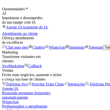
Oportunidades
AI
Impulsione o desempenho
da sua equipe com IA
Agente IA
Assistente de IA
Atendimento ao cliente
Ofereça atendimento
de excelência
Chat para sites
Chatbot
WhatsApp
Instagram
Telegram
Tod
Marketing
Transforme visitantes em
clientes
JivoMarketing
Callback
Vendas
Feche mais negócios, aumente o ticket
e cresça sua base de clientes
Telefonia Jivo
Jivochat Team Chats
Integrações
Telefonia Plu
Agente IA
Responda perguntas frequentes
automaticamente
WhatsApp
Profissionalize o atendimento