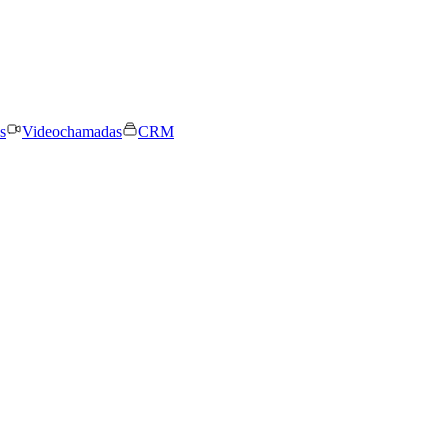
s
Videochamadas
CRM