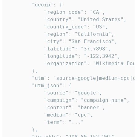
        "geoip": {

            "region_code": "CA",

            "country": "United States",

            "country_code": "US",

            "region": "California",

            "city": "San Francisco",

            "latitude": "37.7898",

            "longitude": "-122.3942",

            "organization": "Wikimedia Foun
        },

        "utm": "source=google|medium=cpc|c
        "utm_json": {

            "source": "google",

            "campaign": "campaign_name",

            "content": "banner",

            "medium": "cpc",

            "term": "..."

        },

        "ip_addr": "208.80.152.201",
