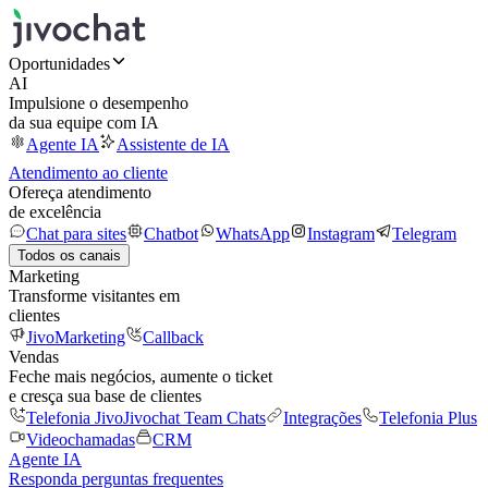
Oportunidades
AI
Impulsione o desempenho
da sua equipe com IA
Agente IA
Assistente de IA
Atendimento ao cliente
Ofereça atendimento
de excelência
Chat para sites
Chatbot
WhatsApp
Instagram
Telegram
Todos os canais
Marketing
Transforme visitantes em
clientes
JivoMarketing
Callback
Vendas
Feche mais negócios, aumente o ticket
e cresça sua base de clientes
Telefonia Jivo
Jivochat Team Chats
Integrações
Telefonia Plus
Videochamadas
CRM
Agente IA
Responda perguntas frequentes