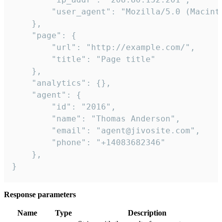
        "user_agent": "Mozilla/5.0 (Macint
    },

    "page": {

        "url": "http://example.com/",

        "title": "Page title"

    },

    "analytics": {},

    "agent": {

        "id": "2016",

        "name": "Thomas Anderson",

        "email": "agent@jivosite.com",

        "phone": "+14083682346"

    },

}
Response parameters
Name
Type
Description