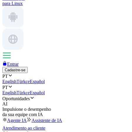
para Linux
Entrar
Cadastre-se
PT
English
Türkçe
Español
PT
English
Türkçe
Español
Oportunidades
AI
Impulsione o desempenho
da sua equipe com IA
Agente IA
Assistente de IA
Atendimento ao cliente