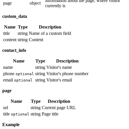
Information about the page, where visitor
page
object
currently is
custom_data
Name
Type
Description
title
string
Name of a custom field
content
string
Content
contact_info
Name
Type
Description
name
string
Visitor's name
phone
string
Visitor's phone number
optional
email
string
Visitor's email
optional
page
Name
Type
Description
url
string
Current page URL
title
string
Page title
optional
Example