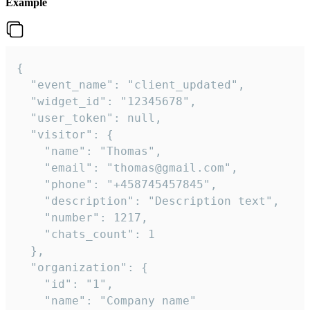
Example
{

  "event_name": "client_updated",

  "widget_id": "12345678",

  "user_token": null,

  "visitor": {

    "name": "Thomas",

    "email": "thomas@gmail.com",

    "phone": "+458745457845",

    "description": "Description text",

    "number": 1217,

    "chats_count": 1

  },

  "organization": {

    "id": "1",

    "name": "Company name"
