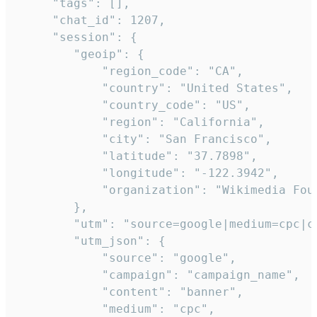
     "tags": [],

     "chat_id": 1207,

     "session": {

        "geoip": {

            "region_code": "CA",

            "country": "United States",

            "country_code": "US",

            "region": "California",

            "city": "San Francisco",

            "latitude": "37.7898",

            "longitude": "-122.3942",

            "organization": "Wikimedia Foun
        },

        "utm": "source=google|medium=cpc|c
        "utm_json": {

            "source": "google",

            "campaign": "campaign_name",

            "content": "banner",

            "medium": "cpc",
