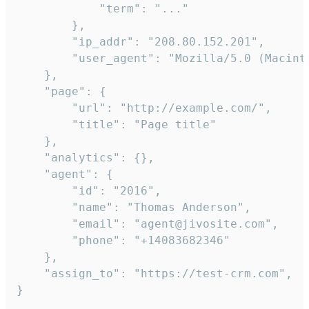
            "term": "..."

        },

        "ip_addr": "208.80.152.201",

        "user_agent": "Mozilla/5.0 (Macint
    },

    "page": {

        "url": "http://example.com/",

        "title": "Page title"

    },

    "analytics": {},

    "agent": {

        "id": "2016",

        "name": "Thomas Anderson",

        "email": "agent@jivosite.com",

        "phone": "+14083682346"

    },

    "assign_to": "https://test-crm.com",

}