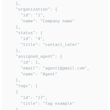
    },

    "organization": {

      "id": "1",

      "name": "Company name"

    },

    "status": {

      "id": "4",

      "title": "contact_later"

    },

    "assigned_agent": {

      "id": 1,

      "email": "agent1@gmail.com",

      "name": "Agent"

    },

    "tags": [

    {

      "id": "17",

      "title": "Tag example"

    }
