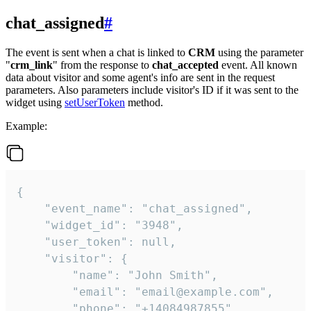
chat_assigned
#
The event is sent when a chat is linked to
CRM
using the parameter
"
crm_link
" from the response to
chat_accepted
event. All known
data about visitor and some agent's info are sent in the request
parameters. Also parameters include visitor's ID if it was sent to the
widget using
setUserToken
method.
Example:
{

    "event_name": "chat_assigned",

    "widget_id": "3948",

    "user_token": null,

    "visitor": {

        "name": "John Smith",

        "email": "email@example.com",

        "phone": "+14084987855",
