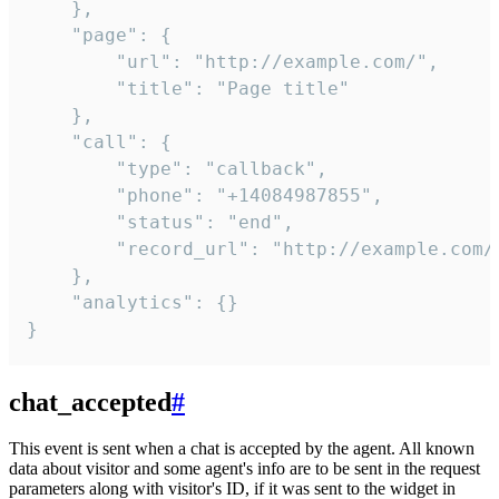
    },

    "page": {

        "url": "http://example.com/",

        "title": "Page title"

    },

    "call": {

        "type": "callback",

        "phone": "+14084987855",

        "status": "end",

        "record_url": "http://example.com/r
    },

    "analytics": {}

}
chat_accepted
#
This event is sent when a chat is accepted by the agent. All known
data about visitor and some agent's info are to be sent in the request
parameters along with visitor's ID, if it was sent to the widget in