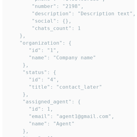
        "number": "2198",

        "description": "Description text",

        "social": {},

        "chats_count": 1

    },

    "organization": {

       "id": "1",

       "name": "Company name"

     },

     "status": {

       "id": "4",

       "title": "contact_later"

     },

     "assigned_agent": {

       "id": 1,

       "email": "agent1@gmail.com",

       "name": "Agent"

     },
