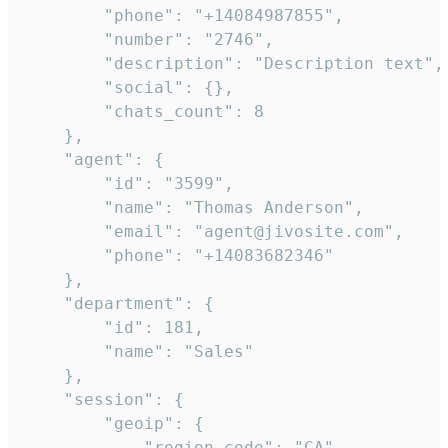
        "phone": "+14084987855",

        "number": "2746",

        "description": "Description text",

        "social": {},

        "chats_count": 8

    },

    "agent": {

        "id": "3599",

        "name": "Thomas Anderson",

        "email": "agent@jivosite.com",

        "phone": "+14083682346"

    },

    "department": {

        "id": 181,

        "name": "Sales"

    },

    "session": {

        "geoip": {

            "region_code": "CA",
