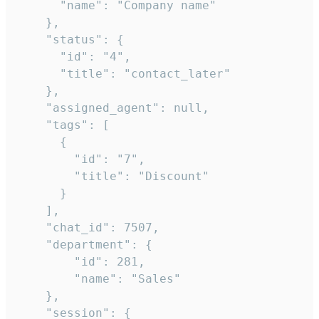
      "name": "Company name"

    },

    "status": {

      "id": "4",

      "title": "contact_later"

    },

    "assigned_agent": null,

    "tags": [

      {

        "id": "7",

        "title": "Discount"

      }

    ],

    "chat_id": 7507,

    "department": {

        "id": 281,

        "name": "Sales"

    },

    "session": {
