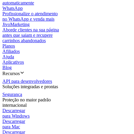
automaticamente
WhatsApp
Profissionalize o atendimento
no WhatsApp e venda mais
JivoMarketing
Aborde clientes na sua página
antes que saiam e recupere
carrinhos abandonados
Planos
Afiliados
Ajuda
Aplicativos
Blog
Recursos
API para desenvolvedores
Soluções integradas e prontas
Segurança
Proteção no maior padrão
internacional
Descarregar
para Windows
Descarregar
para Mac
Descarregar