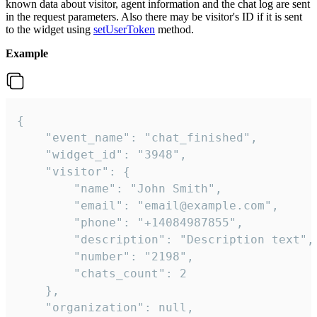
known data about visitor, agent information and the chat log are sent
in the request parameters. Also there may be visitor's ID if it is sent
to the widget using
setUserToken
method.
Example
{

    "event_name": "chat_finished",

    "widget_id": "3948",

    "visitor": {

        "name": "John Smith",

        "email": "email@example.com",

        "phone": "+14084987855",

        "description": "Description text",

        "number": "2198",

        "chats_count": 2

    },

    "organization": null,
