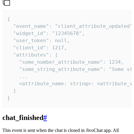
{

  "event_name": "client_attribute_updated",
  "widget_id": "12345678",

  "user_token": null,

  "client_id": 1217,

  "attributes": [

    "some_number_attribute_name": 1234,

    "some_string_attribute_name": "Some str
    ...

    <attribute_name: string>: <attribute_va
  ]

}
chat_finished
#
This event is sent when the chat is closed in JivoChat app. All