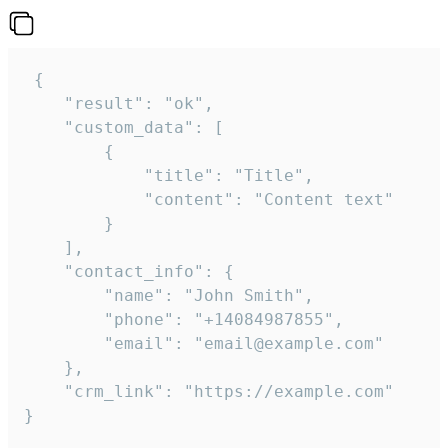
 {

    "result": "ok",

    "custom_data": [

        {

            "title": "Title",

            "content": "Content text"

        }

    ],

    "contact_info": {

        "name": "John Smith",

        "phone": "+14084987855",

        "email": "email@example.com"

    },

    "crm_link": "https://example.com"

}