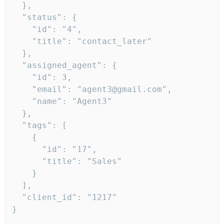
  },

  "status": {

    "id": "4",

    "title": "contact_later"

  },

  "assigned_agent": {

    "id": 3,

    "email": "agent3@gmail.com",

    "name": "Agent3"

  },

  "tags": [

    {

      "id": "17",

      "title": "Sales"

    }

  ],

  "client_id": "1217"

}