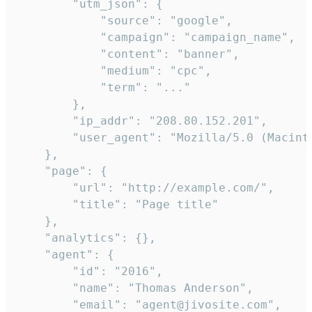
        "utm_json": {

            "source": "google",

            "campaign": "campaign_name",

            "content": "banner",

            "medium": "cpc",

            "term": "..."

        },

        "ip_addr": "208.80.152.201",

        "user_agent": "Mozilla/5.0 (Macint
    },

    "page": {

        "url": "http://example.com/",

        "title": "Page title"

    },

    "analytics": {},

    "agent": {

        "id": "2016",

        "name": "Thomas Anderson",

        "email": "agent@jivosite.com",
