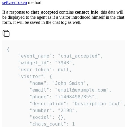
setUserToken
method.
If a response to
chat_accepted
contains
contact_info
, this data will
be displayed to the agent as if a visitor introduced himself in the chat
form. It will be saved in the chat log as well.
{

    "event_name": "chat_accepted",

    "widget_id": "3948",

    "user_token": null,

    "visitor": {

        "name": "John Smith",

        "email": "email@example.com",

        "phone": "+14084987855",

        "description": "Description text",

        "number": "2198",

        "social": {},

        "chats_count": 1
