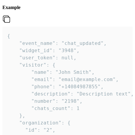
Example
{

    "event_name": "chat_updated",

    "widget_id": "3948",

    "user_token": null,

    "visitor": {

        "name": "John Smith",

        "email": "email@example.com",

        "phone": "+14084987855",

        "description": "Description text",

        "number": "2198",

        "chats_count": 1

    },

    "organization": {

      "id": "2",
