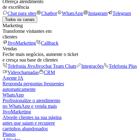
Ofereça atendimento
de excelência
Chat para sites
Chatbot
WhatsApp
Instagram
Telegram
Todos os canais
Marketing
Transforme visitantes em
clientes
JivoMarketing
Callback
Vendas
Feche mais negócios, aumente o ticket
e cresça sua base de clientes
Telefonia Jivo
Jivochat Team Chats
Integrações
Telefonia Plus
Videochamadas
CRM
Agente IA
Responda perguntas frequentes
automaticamente
WhatsApp
Profissionalize o atendimento
no WhatsApp e venda mais
JivoMarketing
Aborde clientes na sua página
antes que saiam e recupere
carrinhos abandonados
Planos
Afiliados